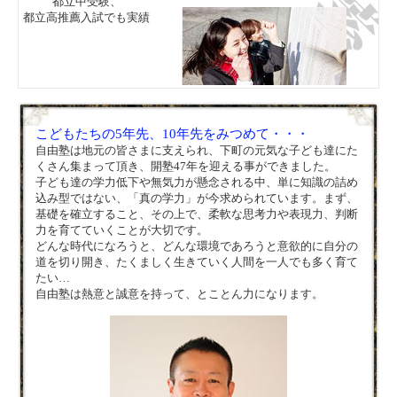
都立中受験、
都立高推薦入試でも実績
こどもたちの5年先、10年先をみつめて・・・
自由塾は地元の皆さまに支えられ、下町の元気な子ども達にた
くさん集まって頂き、開塾47年を迎える事ができました。
子ども達の学力低下や無気力が懸念される中、単に知識の詰め
込み型ではない、「真の学力」が今求められています。まず、
基礎を確立すること、その上で、柔軟な思考力や表現力、判断
力を育てていくことが大切です。
どんな時代になろうと、どんな環境であろうと意欲的に自分の
道を切り開き、たくましく生きていく人間を一人でも多く育て
たい…
自由塾は熱意と誠意を持って、とことん力になります。