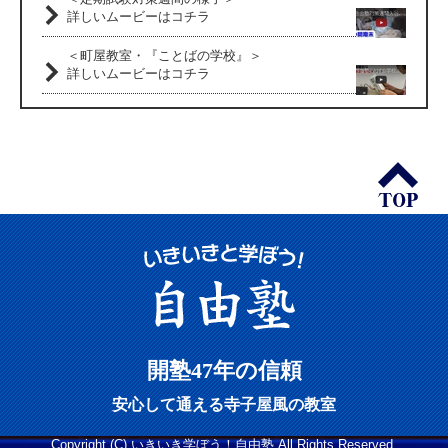
詳しいムービーはコチラ
＜町屋教室・『ことばの学校』＞
詳しいムービーはコチラ
開塾47年の信頼
安心して通える寺子屋風の教室
Copyright (C) いきいき学ぼう！自由塾 All Rights Reserved.