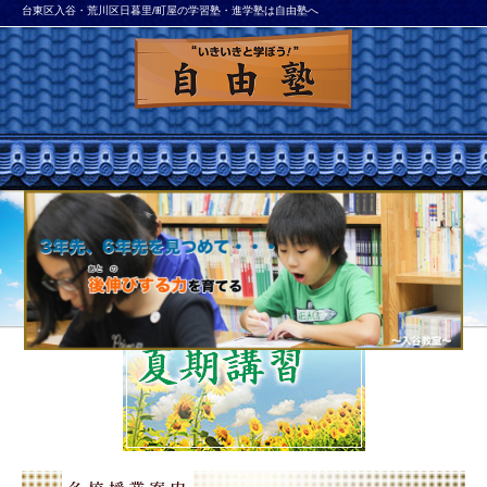
台東区入谷・荒川区日暮里/町屋の学習塾・進学塾は自由塾へ