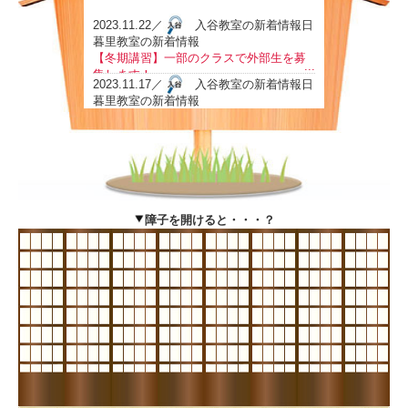
2023.11.22／
入谷教室の新着情報日
暮里教室の新着情報
【冬期講習】一部のクラスで外部生を募
...
集します！
2023.11.17／
入谷教室の新着情報日
暮里教室の新着情報
都立、私立高校推薦入試『小論文、面接
...
対策講座』のご案内～都立高校入試でも
2023.11.8／
入谷教室の新着情報日
高い合格率‼
暮里教室の新着情報
学校別2024年度入試情報シリーズ⑩『京
...
華中学校・高等学校』
2023.11.6／
入谷教室の新着情報日
暮里教室の新着情報
障子を開けると・・・？
学校別2024年度入試情報シリーズ⑨『女
...
子聖学院中学校・高等学校』
2023.11.3／
入谷教室の新着情報日
暮里教室の新着情報
学校別2024年度入試情報シリーズ⑧『京
...
華商業高等学校』
2023.11.1／
入谷教室の新着情報日
暮里教室の新着情報
学校別2024年度入試情報シリーズ⑦『駒
...
込高等学校』