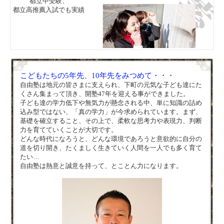
都立中受験、
都立高推薦入試でも実績
こどもたちの5年先、10年先をみつめて・・・
自由塾は地元の皆さまに支えられ、下町の元気な子ども達にた
くさん集まって頂き、開塾47年を迎える事ができました。
子ども達の学力低下や無気力が懸念される中、単に知識の詰め
込み型ではない、「真の学力」が今求められています。まず、
基礎を確立すること、その上で、柔軟な思考力や表現力、判断
力を育てていくことが大切です。
どんな時代になろうと、どんな環境であろうと意欲的に自分の
道を切り開き、たくましく生きていく人間を一人でも多く育て
たい…
自由塾は熱意と誠意を持って、とことん力になります。