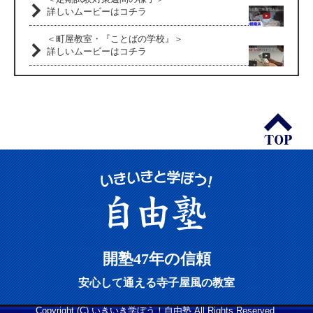
詳しいムービーはコチラ
＜町屋教室・『ことばの学校』＞
詳しいムービーはコチラ
開塾47年の信頼
安心して通える寺子屋風の教室
Copyright (C) いきいき学ぼう！自由塾 All Rights Reserved.