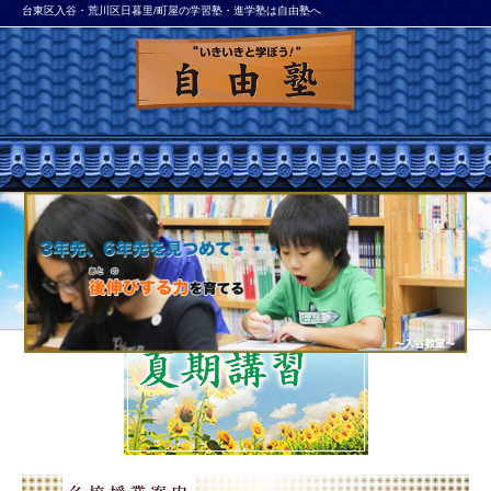
台東区入谷・荒川区日暮里/町屋の学習塾・進学塾は自由塾へ