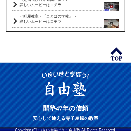
詳しいムービーはコチラ
＜町屋教室・『ことばの学校』＞
詳しいムービーはコチラ
開塾47年の信頼
安心して通える寺子屋風の教室
Copyright (C) いきいき学ぼう！自由塾 All Rights Reserved.