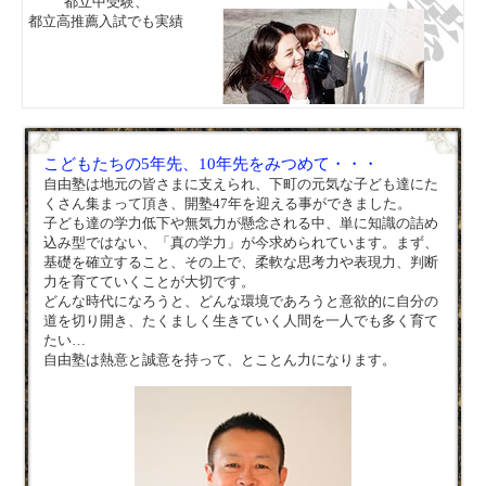
都立中受験、
都立高推薦入試でも実績
こどもたちの5年先、10年先をみつめて・・・
自由塾は地元の皆さまに支えられ、下町の元気な子ども達にた
くさん集まって頂き、開塾47年を迎える事ができました。
子ども達の学力低下や無気力が懸念される中、単に知識の詰め
込み型ではない、「真の学力」が今求められています。まず、
基礎を確立すること、その上で、柔軟な思考力や表現力、判断
力を育てていくことが大切です。
どんな時代になろうと、どんな環境であろうと意欲的に自分の
道を切り開き、たくましく生きていく人間を一人でも多く育て
たい…
自由塾は熱意と誠意を持って、とことん力になります。