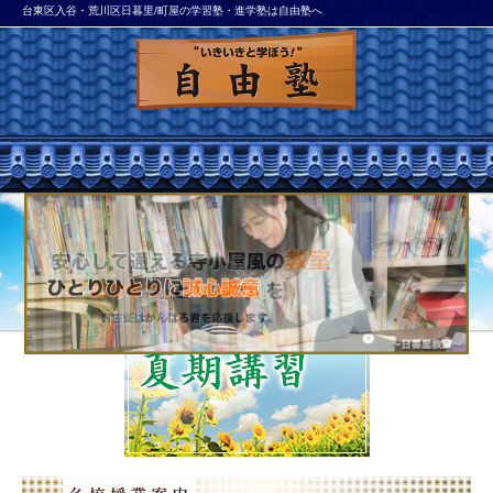
台東区入谷・荒川区日暮里/町屋の学習塾・進学塾は自由塾へ