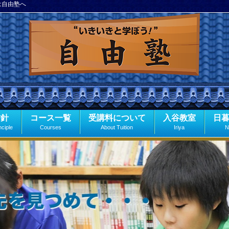
は自由塾へ
方針
コース一覧
受講料について
入谷教室
日
nciple
Courses
About Tuition
Iriya
N