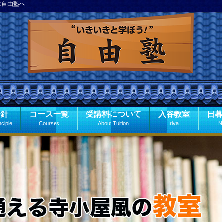
は自由塾へ
方針
コース一覧
受講料について
入谷教室
日
nciple
Courses
About Tuition
Iriya
N