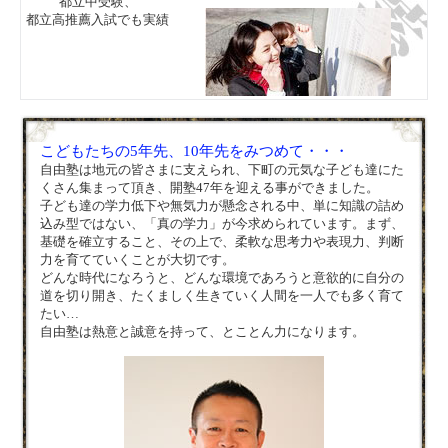
都立中受験、
都立高推薦入試でも実績
こどもたちの5年先、10年先をみつめて・・・
自由塾は地元の皆さまに支えられ、下町の元気な子ども達にた
くさん集まって頂き、開塾47年を迎える事ができました。
子ども達の学力低下や無気力が懸念される中、単に知識の詰め
込み型ではない、「真の学力」が今求められています。まず、
基礎を確立すること、その上で、柔軟な思考力や表現力、判断
力を育てていくことが大切です。
どんな時代になろうと、どんな環境であろうと意欲的に自分の
道を切り開き、たくましく生きていく人間を一人でも多く育て
たい…
自由塾は熱意と誠意を持って、とことん力になります。