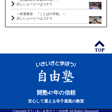
詳しいムービーはコチラ
＜町屋教室・『ことばの学校』＞
詳しいムービーはコチラ
開塾47年の信頼
安心して通える寺子屋風の教室
Copyright (C) いきいき学ぼう！自由塾 All Rights Reserved.