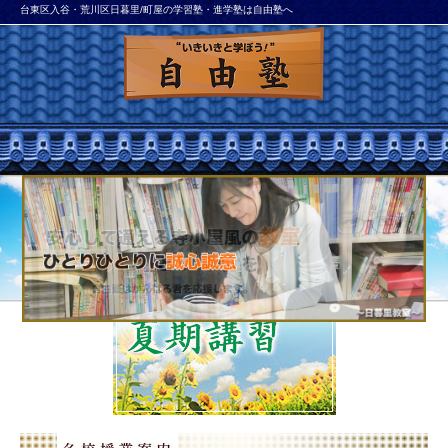
台東区入谷・荒川区日暮里/町屋の学習塾・進学塾は自由塾へ