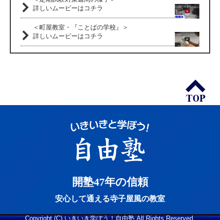
詳しいムービーはコチラ
＜町屋教室・『ことばの学校』＞
詳しいムービーはコチラ
開塾47年の信頼
安心して通える寺子屋風の教室
Copyright (C) いきいき学ぼう！自由塾 All Rights Reserved.