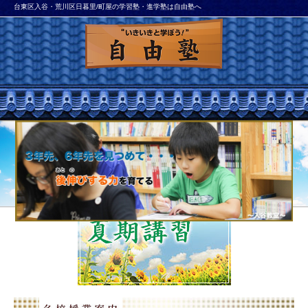
台東区入谷・荒川区日暮里/町屋の学習塾・進学塾は自由塾へ