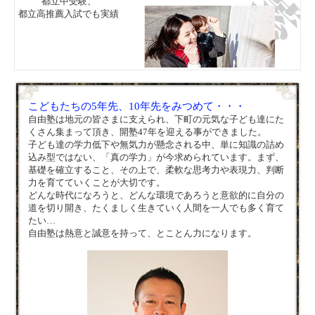
都立中受験、
都立高推薦入試でも実績
こどもたちの5年先、10年先をみつめて・・・
自由塾は地元の皆さまに支えられ、下町の元気な子ども達にた
くさん集まって頂き、開塾47年を迎える事ができました。
子ども達の学力低下や無気力が懸念される中、単に知識の詰め
込み型ではない、「真の学力」が今求められています。まず、
基礎を確立すること、その上で、柔軟な思考力や表現力、判断
力を育てていくことが大切です。
どんな時代になろうと、どんな環境であろうと意欲的に自分の
道を切り開き、たくましく生きていく人間を一人でも多く育て
たい…
自由塾は熱意と誠意を持って、とことん力になります。