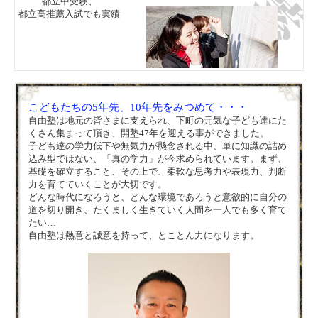
都立中受験、
都立高推薦入試でも実績
こどもたちの5年先、10年先をみつめて・・・
自由塾は地元の皆さまに支えられ、下町の元気な子ども達にた
くさん集まって頂き、開塾47年を迎える事ができました。
子ども達の学力低下や無気力が懸念される中、単に知識の詰め
込み型ではない、「真の学力」が今求められています。まず、
基礎を確立すること、その上で、柔軟な思考力や表現力、判断
力を育てていくことが大切です。
どんな時代になろうと、どんな環境であろうと意欲的に自分の
道を切り開き、たくましく生きていく人間を一人でも多く育て
たい…
自由塾は熱意と誠意を持って、とことん力になります。