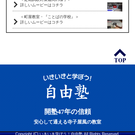
詳しいムービーはコチラ
＜町屋教室・『ことばの学校』＞
詳しいムービーはコチラ
開塾47年の信頼
安心して通える寺子屋風の教室
Copyright (C) いきいき学ぼう！自由塾 All Rights Reserved.