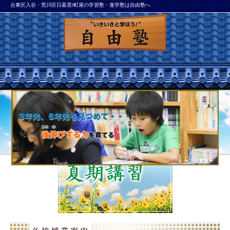
台東区入谷・荒川区日暮里/町屋の学習塾・進学塾は自由塾へ