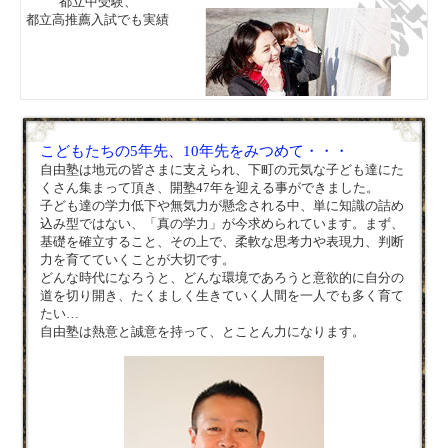
都立中受験、
都立高推薦入試でも実績
こどもたちの5年先、10年先をみつめて・・・
自由塾は地元の皆さまに支えられ、下町の元気な子ども達にた
くさん集まって頂き、開塾47年を迎える事ができました。
子ども達の学力低下や無気力が懸念される中、単に知識の詰め
込み型ではない、「真の学力」が今求められています。まず、
基礎を確立すること、その上で、柔軟な思考力や表現力、判断
力を育てていくことが大切です。
どんな時代になろうと、どんな環境であろうと意欲的に自分の
道を切り開き、たくましく生きていく人間を一人でも多く育て
たい…
自由塾は熱意と誠意を持って、とことん力になります。