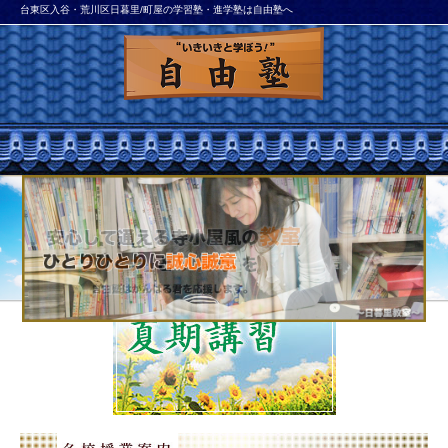
台東区入谷・荒川区日暮里/町屋の学習塾・進学塾は自由塾へ