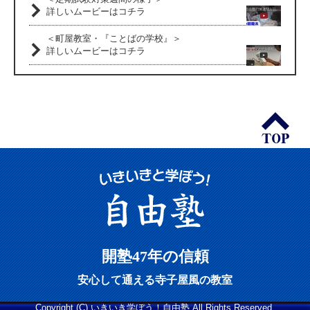
詳しいムービーはコチラ
＜町屋教室・『ことばの学校』＞
詳しいムービーはコチラ
開塾47年の信頼
安心して通える寺子屋風の教室
Copyright (C) いきいき学ぼう！自由塾 All Rights Reserved.