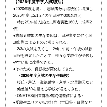
【2026年度中学入試総括】
●2020年度を境に、志願者数は継続的に増加し
2026年度は2/1,2,4の全日程で300名超え
特に2/1午前入試は志願者実数160人（倍率2
倍）
●志願者増加の主な要因は、日程変更に伴う追
加出願によるものと考えられる。
2/3の入試を失くし、2/4に午前・午後の試験
日程を設定したことで、様々な受験生が受験し
やすい形に改善できた。
●そのため、併願校が変化してきた。
〈2026年度入試の主な併願校〉
桜丘・駒込・淑徳巣鴨・京華・北里順天など
偏差値50を超える学校が増えてきた。
〈ONETES(旧首都圏模試)偏差値による〉
●受験生エリアが拡大傾向（世田谷・目黒など