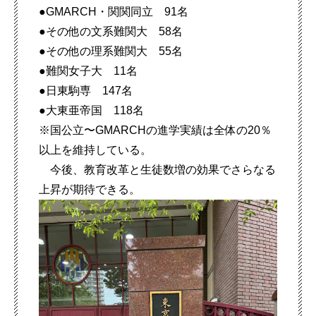
●GMARCH・関関同立 91名
●その他の文系難関大 58名
●その他の理系難関大 55名
●難関女子大 11名
●日東駒専 147名
●大東亜帝国 118名
※国公立〜GMARCHの進学実績は全体の20％
以上を維持している。
今後、教育改革と生徒数増の効果でさらなる
上昇が期待できる。