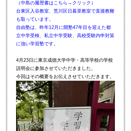
（中島の履歴書はこちら→
クリック
）
台東区入谷教室、荒川区日暮里教室で直接教鞭
も取っています。
自由塾は、昨年12月に開塾47年目を迎えた都
立中学受検、私立中学受験、高校
受験内申対策
に強い学習塾です。
4月23日に東京成徳大学中学・高等学校の学校
説明会に
参加させていただきました。
今回はその概要をお伝えさせていただきます。