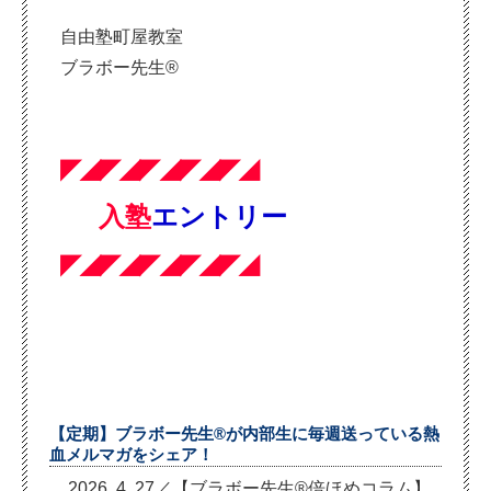
自由塾町屋教室
ブラボー先生®
◤◢◤◢◤◢◤◢◤◢
入塾
エントリー
◤◢◤◢◤◢◤◢◤◢
【定期】ブラボー先生®が内部生に毎週送っている熱
血メルマガをシェア！
2026. 4. 27／【ブラボー先生®倍ほめコラム】