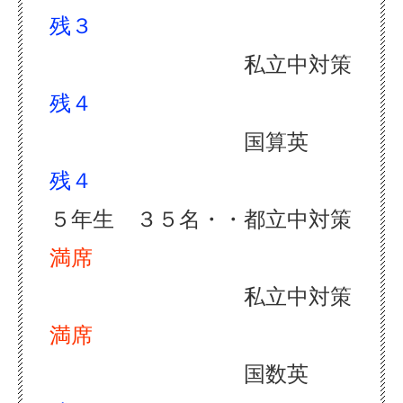
残３
私立中対策
残
４
国算英
残４
５年生 ３５名・・都立中対策
満席
私立中対策
満席
国数英