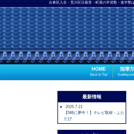
台東区入谷・荒川区日暮里・町屋の学習塾・進学塾
HOME
指導
Back to Top
Guiding pri
最新情報
2025.7.21
【5時に夢中！】テレビ取材・ふた
たび