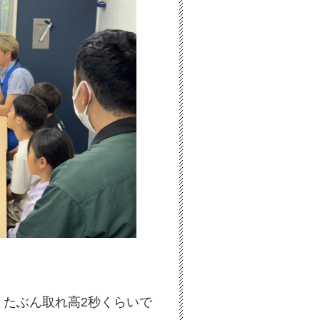
たぶん取れ高2秒くらいで