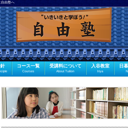
は自由塾へ
方針
コース一覧
受講料について
入谷教室
日
nciple
Courses
About Tuition
Iriya
N