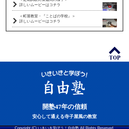
詳しいムービーはコチラ
＜町屋教室・『ことばの学校』＞
詳しいムービーはコチラ
開塾47年の信頼
安心して通える寺子屋風の教室
Copyright (C) いきいき学ぼう！自由塾 All Rights Reserved.