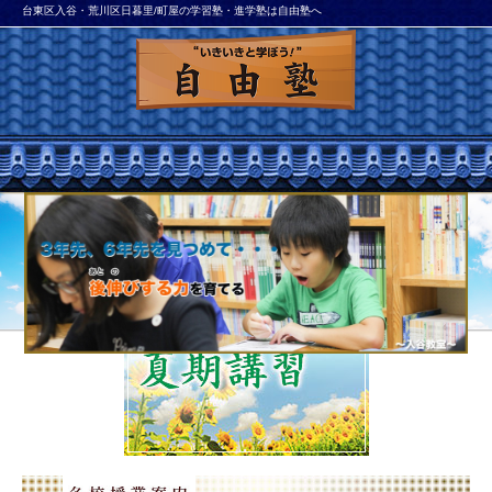
台東区入谷・荒川区日暮里/町屋の学習塾・進学塾は自由塾へ