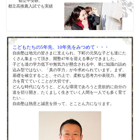
都立中受験、
都立高推薦入試でも実績
こどもたちの5年先、10年先をみつめて・・・
自由塾は地元の皆さまに支えられ、下町の元気な子ども達にた
くさん集まって頂き、開塾47年を迎える事ができました。
子ども達の学力低下や無気力が懸念される中、単に知識の詰め
込み型ではない、「真の学力」が今求められています。まず、
基礎を確立すること、その上で、柔軟な思考力や表現力、判断
力を育てていくことが大切です。
どんな時代になろうと、どんな環境であろうと意欲的に自分の
道を切り開き、たくましく生きていく人間を一人でも多く育て
たい…
自由塾は熱意と誠意を持って、とことん力になります。