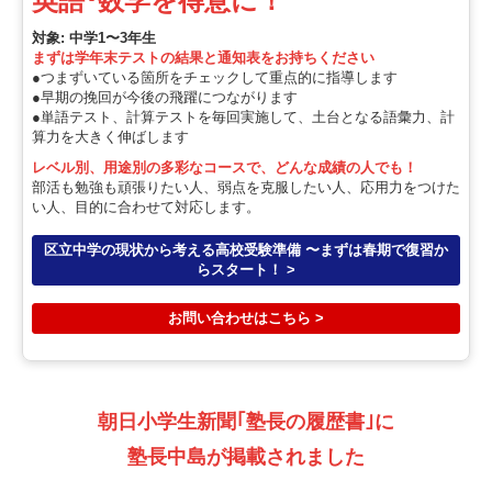
英語･数学を得意に！
対象: 中学1〜3年生
まずは学年末テストの結果と通知表をお持ちください
●つまずいている箇所をチェックして重点的に指導します
●早期の挽回が今後の飛躍につながります
●単語テスト、計算テストを毎回実施して、土台となる語彙力、計
算力を大きく伸ばします
レベル別、用途別の多彩なコースで、どんな成績の人でも！
部活も勉強も頑張りたい人、弱点を克服したい人、応用力をつけた
い人、目的に合わせて対応します。
区立中学の現状から考える高校受験準備 〜まずは春期で復習か
らスタート！ >
お問い合わせはこちら >
朝日小学生新聞｢塾長の履歴書｣に
塾長中島が掲載されました