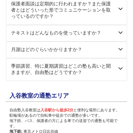
てきた思考力や表現力を育む指導は、私立中受験に
たことで、本人が自ら「このままではマズイ」と痛
「昭太朗くんにやる気があるのなら、やってみまし
保護者面談は定期的に行われますか？また保護
の生徒の理解状況、ペース、志望校に合わせた個別
け、「今日は何時から勉強する？」と聞くようにし
も活きてきます。
感。
ょう!!」
者とはどういった形でコミュニケーションを取
指導です。
受験スケジュール的には、１月末にお気に入りの前
ていました。
本人の希望で再び英・数・社を受講し始めてから
そこから無謀な理科、社会がスタートしました。
っているのですか？
ですから集団指導でありがちな、すでによくわかっ
受け校の合格をいただいたことで、２月の本番に余
このやり方が正しいのかは分かりませんが、やらさ
は、人が変わったように学習に取り組むようになり
ている問題に時間を割いたり、逆にわからないまま
裕をもって臨めたことが良かったのではないかと思
れ感を持たずに、自分の意思で机に向かう時間を決
ました。
本来であれば、５年生までに下地を作り６年生で復
定期的な面談は年2回(2月、6月)、さらに受験生は
に先に進めたりすることがありません。また「親子
っています。
めること、時間管理の練習に繋がったかなと思って
テキストはどんなものを使っていますか？
習がてら細かなところまで詰めていく作業だと思う
11月にもう1回あります。
でいきいき中学受験」を提唱しているので、追い込
娘に受験の感想を聞くと、「楽しかった」の一言で
います。
熱心に教えていただいた教科で思うような結果が出
のですが、６年生から全てが初めての単元。しか
もちろん定期的な面談以外でもご希望があれば、
まず受験で疲弊しないよう、無理無駄のない指導を
した。本当に親子ともども疲弊しない楽しい中学受
模試を重ねるうちに徐々に強み・弱みが明確になっ
ず「先生に申し訳ない」と落ち込む姿もありました
小学生の非受験の生徒や中学生は学校の教科書に完
も、国語、算数も応用が出てきてグッと難しくなり
いつでも面談させていただきます。また保護者の方
心がけています。
験を実践させていただきました。
ていきました。塾では普段の指導の中で、弱みの克
月謝はどのぐらいかかりますか？
が、先生方がその都度、息子の性格に合わせた温か
全準拠した塾専用教材を使用しています。
ます。そんな中、模試を受ければ理科、社会は散々
とはお問い合わせやお知らせをメールで双方向でや
服だけでなく、得意な部分は自信に繋がるような声
い言葉をかけてくださったおかげで、一歩ずつ積み
さらに中3には高校受験対策用のテキストもお持ち
な結果。（特に社会は目も当てられない点数…）
りとりできるシステムを採用しています。それを通
最高の結果へと導いてくださった塾長はじめ、自由
小学生は7,000円(税込)〜、中学生は8,860円(税込)〜
がけをしていただいていると指導報告書から感じて
重ねることができました。
いただきます。個別指導チュートリアルの生徒は、
「2教科でいった方がいいですかね？」と何度ご相
じて、指導報告書も定期的にお届けしています。
季節講習、特に夏期講習はどこの塾も高いと聞
塾の先生方に、改めまして心からお礼を申し上げま
です。
いました。
中３の進路相談では息子の性格を良くご存知の髙松
それ以外に生徒の理解状況や通塾目的に合わせて他
談したことか…
きますが、自由塾はどうですか？
す。本当にありがとうございました。
もちろん通塾回数によって異なりますが、回数が増
受験校は、いくつか学校説明会に行く中で、学校の
先生から、近くに公園があり緑豊かな高校や、入学
のテキストを使用する場合があります。中学受験の
その度に「昭太朗くんは嫌がっていませんか？嫌が
えるほど割安になります。当塾では、通塾を希望さ
特色を比較し、自分が中高で何を頑張りたいのか、
後もご指導が手厚く学校の校風が合うのではないか
生徒や大学受験生は、志望校や理解状況に応じて、
っていないようであれば、もう少し様子をみましょ
確かに夏期講習で数十万という話はよく耳にしま
れる方には可能な限り通っていただきたいという考
どんな風に過ごしたいのか、という解像度が上がっ
等、親身に考えて下さり、数校ご紹介いただきまし
使用テキストを個々に指示しています。
う」と本人のやる気、モチベーションをまず第一に
す。
えのもとに、良心的な教室運営を心掛けています。
ていったなかで選定しました。
た。
入谷教室の通塾エリア
気にして下さり、親子共に背中を押して頂きまし
自由塾では、他の月と同様の月謝で夏期講習を受講
詳しくは、
受講料について
をご覧ください。
受験初日、第一志望の桜丘は不合格という結果に。
そのアドバイスを軸に高校説明会、相談会へ足を運
た。
することができます。夏休みにたくさん勉強したい
メンタルを保つのは本当に大変だったと思います
び、最終的に本人の強い意志で駒込高等学校を志望
という場合、追加でコマ数を増やすことは可能です
自由塾入谷教室は
入谷駅から徒歩2分
と便利な場所にあります。
が、翌日の併願校は合格！これが自信復活に繋がっ
校に決定。
その頃ちょうど「ボク、高輪に行きたい!!」と自ら
が、それでも数十万ということはあり得ません。春
駐輪場があるので自転車や徒歩での通塾が多いです。
たのか、「もう一度第一志望校の桜丘を受験す
挑戦校ではありましたが、定期考査対策や英検対策
ハッキリとした意思表明があり、そこから一気にエ
期、冬期講習も同様で、通常の月謝の範囲内で受講
地下鉄、バス、保護者の方による車での送迎での通塾も可能で
る！」と。
に励んだ結果、苦手だった英語で準2級を取得。
ンジン全開で４教科に取り組みました。
す。
できます。
最後まで諦めずにやり切って、第一志望校に合格す
各教科評定が上がり内申基準をクリアすることがで
地下鉄:
東京メトロ日比谷線