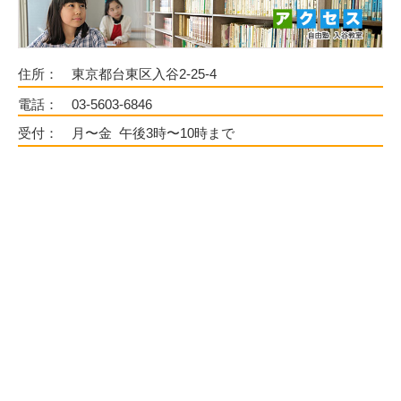
PCに番号を入れて…パッ。
「…やったーーーーーーー‼‼‼」
と同時に、まだ12歳の胸が現状を受け入れられずに
「ハーッ！ハーーーッ‼」
住所：
東京都台東区入谷2-25-4
と胸に手を当てて、深呼吸をしていました。
電話：
03-5603-6846
そこで初めて、彼がこんなにもプレッシャーと戦っ
受付：
月〜金 午後3時〜10時まで
ていたんだ、ということに気付かされました。
苦しい苦しい中学受験が終わりました。
親子で掴み取った合格です。
でもその傍らにはいつも「自由塾」がいてくれまし
た。志望校の選定から、受験票の写真のことまで…
今思うとくだらない質問にも丁寧に答えてください
ました。手取り足取りの塾では無いですが、私たち
親子の隣にピッタリと伴走して下さり、何より息子
と向き合って下さいました。
「ヒロキ先生〜…うううう〜…ヒロキせんせい〜、
分からないよううう」
とよく家でうめいていました（笑）そこまで息子の