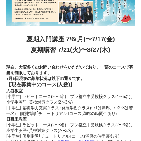
夏期入門講座 7/6(月)〜7/17(金)
夏期講習 7/21(火)〜8/27(木)
現在、大変多くのお問い合わせをいただいており、一部のコースで募
集を制限しております。
7月6日現在の募集状況は以下の通りです。
【現在募集中のコース(人数)】
入谷教室
[小学生] ラビットコース(2〜3名)、プレ都立中受験検クラス(4〜5名)、
小学生英語･英検対策クラス(2〜3名)
[中学生] 基礎学力充実クラス･発展学習クラス(中1は満席、中2･3は若
干名)、個別指導｢チュートリアル｣コース(満席の時間帯あり)
日暮里教室
[小学生] ラビットコース(2〜3名)、プレ都立中受験検クラス(2〜3名)、
小学生英語･英検対策クラス(2〜3名)
[中学生] 個別指導｢チュートリアル｣コース(満席の時間帯あり)