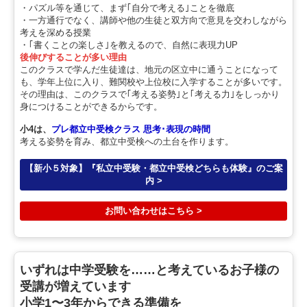
・パズル等を通じて、まず｢自分で考える｣ことを徹底
・一方通行でなく、講師や他の生徒と双方向で意見を交わしながら
考えを深める授業
・｢書くことの楽しさ｣を教えるので、自然に表現力UP
後伸びすることが多い理由
このクラスで学んだ生徒達は、地元の区立中に通うことになって
も、学年上位に入り、難関校や上位校に入学することが多いです。
その理由は、このクラスで｢考える姿勢｣と｢考える力｣をしっかり
身につけることができるからです。
小4は、
プレ都立中受検クラス 思考･表現の時間
考える姿勢を育み、都立中受検への土台を作ります。
【新小５対象】『私立中受験・都立中受検どちらも体験』のご案
内 >
お問い合わせはこちら >
いずれは中学受験を……と考えているお子様の
受講が増えています
小学1〜3年からできる準備を