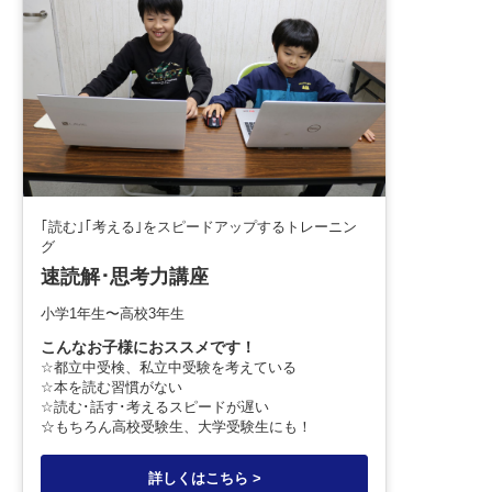
｢読む｣｢考える｣をスピードアップするトレーニン
グ
速読解･思考力講座
小学1年生〜高校3年生
こんなお子様におススメです！
☆都立中受検、私立中受験を考えている
☆本を読む習慣がない
☆読む･話す･考えるスピードが遅い
☆もちろん高校受験生、大学受験生にも！
詳しくはこちら >