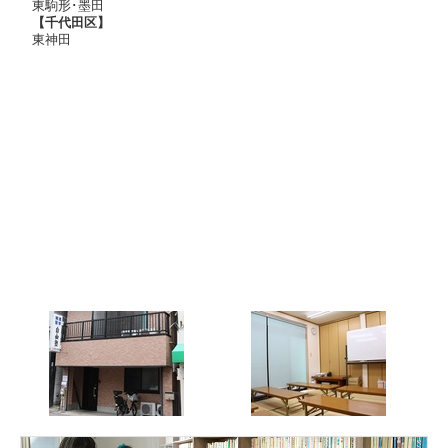
ぐんぐん彼の自信になっていくのが分かりました。
東駒形･墨田
社会も志望校の出題傾向を汲んで、資料問題に沢山
【千代田区】
東神田
触れさせて頂きました。基礎を踏まえつつも彼に足
りないところを補うように演習をして頂いたのが点
数獲得に繋がったのだと信じております。
「これ以上やることはないね」
「明日は何の問題が出るかな？」
そう受験当日を迎えることができました。
当日朝、二週間前に亡くなった祖父のダウンベスト
を着て、模試やオープンキャンパス、文化祭で何度
も何度も歩いた道を通り、玄関ではお互いに笑顔で
「いっておいで」「じゃあね」と別れることができ
ました。
午後も第二志望校を受けたので、帰宅したのは18時
過ぎ。
そこから一段落して、第一志望校、高輪の合格発表
を見ました。