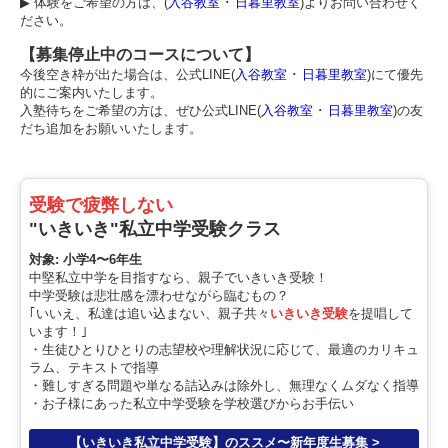
▶︎ 体験をご希望の方は、(
入谷教室
･
日暮里教室
)よりお問い合わせく
ださい。
【募集停止中のコースについて】
今後空き枠が出た場合は、公式LINE(
入谷教室
･
日暮里教室
)にて優先
的にご案内いたします。
入塾待ちをご希望の方は、ぜひ公式LINE(
入谷教室
･
日暮里教室
)の友
だち追加をお願いいたします。
受験で疲弊しない
"いきいき"私立中学受験クラス
対象: 小学4〜6年生
中堅私立中学を目指すなら、親子でいきいき受験！
中学受験は悲壮感を漂わせながら臨むもの？
｢いいえ、私達は追い込まない、親子共々
いきいき受験
を提唱して
います！｣
・生徒ひとりひとりの志望校や理解状況に応じて、最適のカリキュ
ラム、テキストで指導
・難しすぎる問題や単なる詰込みは除外し、無理なくムダなく指導
・お子様にあった私立中学受験を学校選びからお手伝い
【いきいき私立中学受験】のススメ〜新年度生募集 >