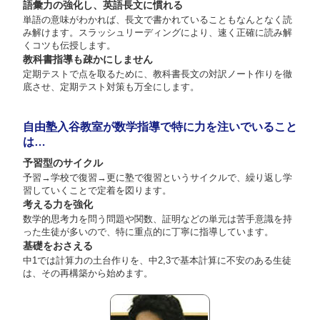
語彙力の強化し、英語長文に慣れる
単語の意味がわかれば、長文で書かれていることもなんとなく読
み解けます。スラッシュリーディングにより、速く正確に読み解
くコツも伝授します。
教科書指導も疎かにしません
定期テストで点を取るために、教科書長文の対訳ノート作りを徹
底させ、定期テスト対策も万全にします。
自由塾入谷教室が数学指導で特に力を注いでいること
は…
予習型のサイクル
予習→学校で復習→更に塾で復習というサイクルで、繰り返し学
習していくことで定着を図ります。
考える力を強化
数学的思考力を問う問題や関数、証明などの単元は苦手意識を持
った生徒が多いので、特に重点的に丁寧に指導しています。
基礎をおさえる
中1では計算力の土台作りを、中2,3で基本計算に不安のある生徒
は、その再構築から始めます。