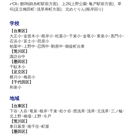
ることができました。
きました。
バス:
都08(錦糸町駅前方面)、上26(上野公園･亀戸駅前方面)、草
目標ができてからは、模試の点数の低さも自分のこ
41(足立梅田町･浅草寿町方面)、北めぐりん(根岸回り)
大きくなったなぁと思うことは増えましたが、それ
ととして捉えられるようになり、次回はどうにか点
入試直前対策ゼミでの粘り強いご指導と、本人の性
でもまだ12歳の子どもです。受験週は精神的に本当
数を取ろうと復習にも力を入れるようになりまし
格に合わせた温かい励ましのおかげで、無事に合格
に大変だったと思います。
た。
学校
をいただくことができました。
積み重ねたものを信じて、最後まで諦めなかったこ
【台東区】
やる気がある時も、ない時も、決して見放さず根気
夏休み前には中島塾長から「少し早いですが、国
と、この経験が自信になり、今後の人生の中で、さ
大正小･金曾木小･根岸小･松葉小･千束小･金竜小･東泉小･黒門小･
よく寄り添ってくださった結果です。
語、算数は力がありますので過去問をやってみて下
まざまな形で生かされることを願っています。
石浜小･富士小･田原小
柏葉中･上野中･忍岡中･駒形中･御徒町台東
中島塾長先生をはじめ髙松副塾長先生、そして諸先
さい」とアドバイスを頂き、取り組みました。今思
最後になりますが、娘が塾に通い始める時に求めた
【荒川区】
生方、最後まで諦めずに頑張り抜く力を授けてくだ
うと、あの時から国語、算数を取り組んでいなかっ
のは、「いつでも何度でも質問しても良い塾」でし
諏訪台中
さり、親子共々心より感謝申し上げます。
たら、受験本番までに過去問が充分にできていなか
た。少人数制と、質問しやすい先生との距離感、娘
【墨田区】
ったと思います。本当に感謝しております。
にマッチしていたと思います。
千駄木小
【足立区】
指導にあたってくださった自由塾日暮里教室の先生
横川小･梅若小
そこからはひたすら４教科の演習、採点、振り返
方、本当にありがとうございました。
【千代田区】
り、復習、期間を空けて再度取り組み。を何度も何
和泉小
度も繰り返しました。模試を受けるにつれ、算数、
理科が段々と得意になり、分からない問題があると
地域
嬉しそうに「塾に持っていって教えてもらう〜！」
【台東区】
と言って出ていった姿がとても頼もしく感じまし
下谷･入谷･竜泉･根岸･千束･松ケ谷･西浅草･浅草･元浅草･三ノ輪･
た。分からないことが不安ではなく、「先生に新し
北上野･橋場･上野･今戸
【荒川区】
いやり方を教えてもらえる！」と、信頼できる先生
東日暮里･南千住･町屋
と難問に取り組んだかけがえのない貴重な時間が、
【墨田区】