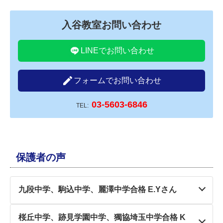
入谷教室お問い合わせ
LINEでお問い合わせ
create
フォームでお問い合わせ
03-5603-6846
TEL:
保護者の声
九段中学、駒込中学、麗澤中学合格 E.Yさん
憧れの合格体験記を書かせていただき、とても光栄
桜丘中学、跡見学園中学、獨協埼玉中学合格 K
です。