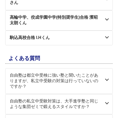
さん
娘は小３の夏休みから自由塾に通い、結果として適
性検査型で千代田区立九段中、国算２科で駒込中、
実は私たち親は、中学受験については考えておら
麗澤中(特待)の合格をいただくことができました。
高輪中学、佼成学園中学(特別奨学生)合格 濱昭
ず、公立に進むものと思っていました。
マイペース過ぎて６年生になってもなかなか本気エ
太朗くん
5年生の3学期、突然娘から「受験したい！」と。
ンジンがかからずハラハラする場面もありました
理由を聞けば、中高一貫校に行きたい、もっといろ
が、自由塾が大好きで塾に行きたくないとは一度も
勉強意欲はあるが、分からないところがあるとそこ
んな友だちと出会いたいという気持ちが芽生えたこ
言うことなく、親としては本当に勉強しているのか
駒込高校合格 I.Hくん
でつまずき、一早く解決したい息子。
とが動機のようでした。
疑いたくなるほど楽しそうに通塾していました。
静かに受講する集団塾には不向きだろう彼を受け入
とはいえ、もう受験まで1年しかない…このタイミ
自由塾には小学4年生から日々の学習の補習として
れてくれる塾を探し、性格をしっかり伝えた上で、
ングで指導してくださる塾があるのか？！大慌てで
娘の個性、性格をしっかり把握した上で効率よくご
お世話になり、先生方の優しく丁寧なご指導に惹か
受け入れてくれたのが自由塾日暮里教室でした。
探して相談したのが自由塾でした。すぐに面談して
よくある質問
指導いただいたことで、適性検査と私立型の二刀流
れ通塾を続けております。
５年生になると同時に、ゆったりと2教科で通い始
いただき、「大丈夫ですよ、早速体験に来てみませ
をこなすことができ、塾長がおっしゃっているよう
中1の2学期末、日々の生活、勉強、クラブチーム活
めました。
んか」と言っていただけた時は安堵しました。
に、まさにコスパ・タイパが良すぎる受験生期間だ
動が重なり、本人から「塾を辞めたい…」と相談が
周囲よりスタートが遅く時間が足りない分、週4で
ったと思います。
ありました。
自由塾は都立中受検に強い塾と聞いたことがあ
その後すぐ彼の祖母（私の母）が亡くなり気抜けし
塾に通いました。初めはリズムに慣れるまでは大変
中学受験は課金ゲームという話もよく聞きますが、
そこで完全に離れてしまうのではなく、髙松先生に
りますが、私立中受験の対策は行っていないの
てしまい、学校説明会にも行けておらず、やっと重
だったと思います。
決してそうではないのだと実感しました。
ご相談の上「得意な社会のみ週1回受講する」とい
ですか？
い腰を上げて説明会に出かけたのが５年生の終わり
ほかにも夏期・冬期講習、終盤は土曜日も通塾して
う形をとりました。
の3月。すると２科目で受けられる学校の少なさに
いましたが、最後まで、一度も行きたくないとは言
12月の模試で目の当たりにした絶望的な成績でよう
もちろん、私立中受験対策にも力を入れています。
あ然…中学受験の現実に打ちのめされました。
いませんでした。
自由塾の私立中受験対策は、大手進学塾と同じ
やく娘が覚醒し、そこからの約１か月の追い上げで
最近では、私立中学の入試問題も、従来の機械的な
これを機に、好きな科目の受講で、気持ちに余裕が
「え!?４教科!?…今から理科、社会は間に合う
家庭では、「勉強しなさい」と言うのはやめようと
ような集団ゼミで鍛えるスタイルですか？
大逆転できたのは、本人の頑張りだけでなく自由塾
計算力や暗記力を試すような問題から、活用力や記
うまれ休む事なく通塾すると同時に、3学期末考査
の!?」という率直な悩みを中島塾長にぶつけたのも
意識していました。「勉強しなさい」と言いたくな
の先生方が３年かけてしっかり土台を作ってくださ
述力を問う問題が増えてきています。自由塾が培っ
では受講を休んでいた英・数の点数が大幅に下がっ
その頃だったと思います。そして一言。
いいえ。自由塾の私立中受験対策は、ひとりひとり
ったら、ぐっと飲み込んで、声がけするのは一度だ
ったおかげだと本当に感謝しています。