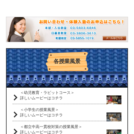
心に染み込んでいたのでしょうね。
受験が終わり、息子に聞いてみます。
「自由塾すき？」
「うん、まぁ、一応ね！」
本当にありがとうございました。
お世話になりました！
各授業風景
＜幼児教育・ラビットコース＞
詳しいムービーはコチラ
＜小学生の授業風景＞
詳しいムービーはコチラ
＜都立中高一貫校対策の授業風景＞
詳しいムービーはコチラ