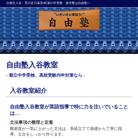
台東区入谷・荒川区日暮里/町屋の学習塾・進学塾は自由塾へ
自由塾入谷教室
- 都立中学受検、高校受験内申対策なら -
入谷教室紹介
自由塾入谷教室が英語指導で特に力を注いでいること
は…
文法事項の整理と定着
難易度が一気に上がった文法は、系統立てて基礎から丁寧に指
導。土台をしっかり作ります。