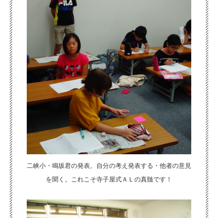
二峡小・鳴坂君の発表。自分の考え発表する・他者の意見
を聞く。これこそ寺子屋式ＡＬの真髄です！