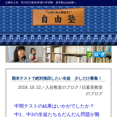
台東区入谷・荒川区日暮里/町屋の学習塾・進学塾は自由塾へ
期末テストで絶対挽回したい生徒 少しだけ募集！
2018. 10. 22／入谷教室のブログ
/
日暮里教室
のブログ
中間テストの結果はいかがでしたか？
中1、中2の生徒たちもだんだん問題が難