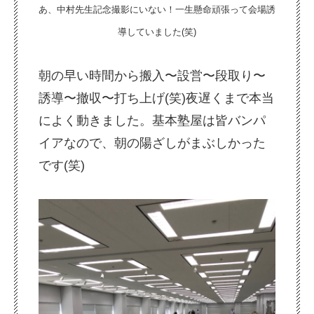
あ、中村先生記念撮影にいない！一生懸命頑張って会場誘
導していました(笑)
朝の早い時間から搬入〜設営〜段取り〜
誘導〜撤収〜打ち上げ(笑)夜遅くまで本当
によく動きました。基本塾屋は皆バンパ
イアなので、朝の陽ざしがまぶしかった
です(笑)