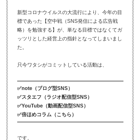
新型コロナウイルスの大流行により、今年の目
標であった【空中戦（SNS発信による広告戦
略）を勉強する】が、単なる目標ではなくてガ
ッツリとした経営上の指針となってしまいまし
た。
只今ワタシがコミットしている活動は、
✅note（ブログ型SNS）
✅スタエフ（ラジオ配信型SNS）
✅YouTube（動画配信型SNS）
✅倍ほめコラム（こちら）
です。