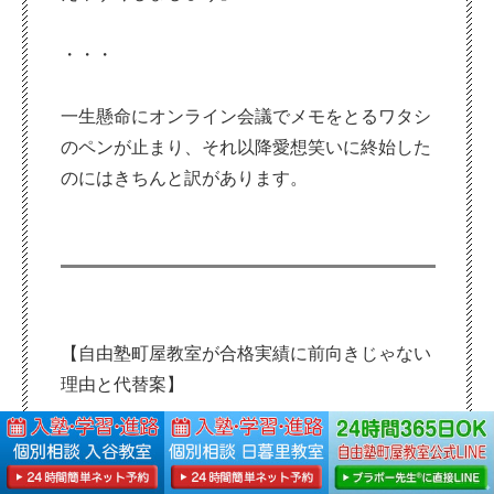
・・・
一生懸命にオンライン会議でメモをとるワタシ
のペンが止まり、それ以降愛想笑いに終始した
のにはきちんと訳があります。
【自由塾町屋教室が合格実績に前向きじゃない
理由と代替案】
ワタシ達にとって、塾に通う全ての子どもはか
わいい塾生です。ですから、合格した子もそう