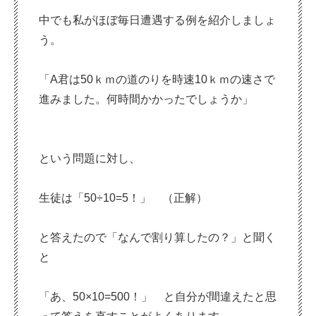
中でも私がほぼ毎日遭遇する例を紹介しましょ
う。
「A君は50ｋｍの道のりを時速10ｋｍの速さで
進みました。何時間かかったでしょうか」
という問題に対し、
生徒は「50÷10=5！」 （正解）
と答えたので「なんで割り算したの？」と聞く
と
「あ、50×10=500！」 と自分が間違えたと思