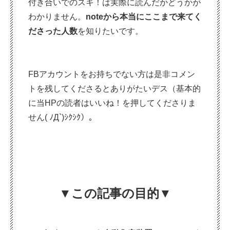
付き合いでのスキ！は実際に読んだかどうかが
わかりません。
noteから本当にここまで来てく
ださった人数
を知りたいです。
FBアカウントをお持ちでない方は是非コメン
トを残してくださるとありがたいデス（基本的
に当HPの読者はいいね！を押してくださりま
せん( ﾉД`)ｼｸｼｸ）。
▼
この
記事の目的▼