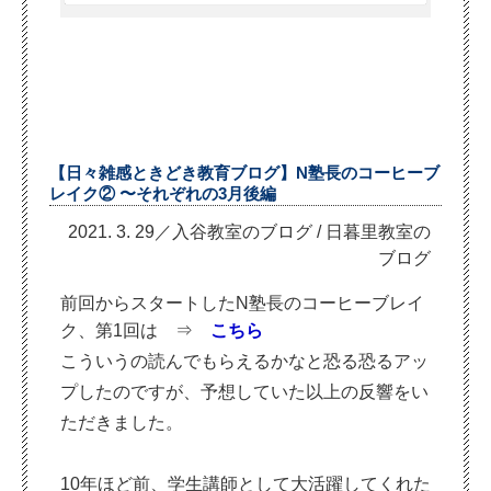
【日々雑感ときどき教育ブログ】N塾長のコーヒーブ
レイク② 〜それぞれの3月後編
2021. 3. 29／入谷教室のブログ
/
日暮里教室の
ブログ
前回からスタートしたN塾長のコーヒーブレイ
ク、第1回は ⇒
こちら
こういうの読んでもらえるかなと恐る恐るアッ
プしたのですが、予想していた以上の反響をい
ただきました。
10年ほど前、学生講師として大活躍してくれた