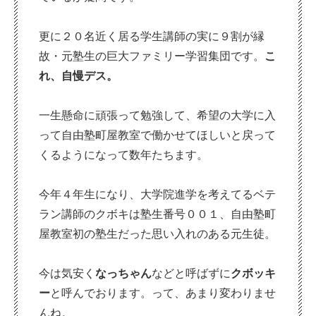
更に２０名近く居る学生講師の実に９割が縁
故・元塾生の巨大ファミリー学習集団です。
こ
れ、自慢デス。
一生懸命に頑張って勉強して、希望の大学に入
って自由塾町屋教室で働かせてほしいと戻って
くるようになって数年たちます。
今年４年生になり、大学院進学を考えてるベテ
ラン講師のクボキは塾生番号００１、自由塾町
屋教室初の塾生だった思い入れのある元生徒。
今は気安く
なっちゃん
などと呼ばずに
クボッキ
ー
と呼んでおります。って、あまり変わりませ
んね。