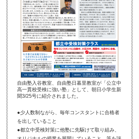
自由塾入谷教室、自由塾日暮里教室が「公立中
高一貫校受検に強い塾」として、朝日小学生新
聞3/25号に紹介されました。
●少人数制ながら、毎年コンスタントに合格者
を出していること
●都立中受検対策に他塾に先駆けて取り組み、
オリジナルの授業を展開していること 等を評