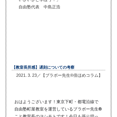
自由塾代表 中島正浩
【教室長所感】遅刻についての考察
2021. 3. 23／【ブラボー先生®倍ほめコラム】
おはようございます！東京下町・都電沿線で
自由塾町屋教室を運営しているブラボー先生®
こと教室長のヨシモトです！今日も張り切っ