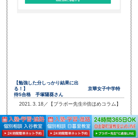
【勉強した分しっかり結果に出
る！】 京華女子中学特
待S合格 手塚陽葵さん
2021. 3. 18／【ブラボー先生®倍ほめコラム】
自由塾にはいってよかったことは、先生