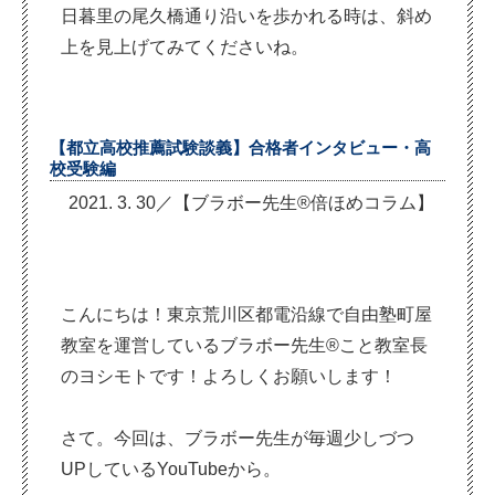
日暮里の尾久橋通り沿いを歩かれる時は、斜め
上を見上げてみてくださいね。
【都立高校推薦試験談義】合格者インタビュー・高
校受験編
2021. 3. 30／【ブラボー先生®倍ほめコラム】
こんにちは！東京荒川区都電沿線で自由塾町屋
教室を運営しているブラボー先生®こと教室長
のヨシモトです！よろしくお願いします！
さて。今回は、ブラボー先生が毎週少しづつ
UPしているYouTubeから。