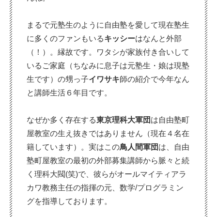
まるで元塾生のように自由塾を愛して現在塾生
に多くのファンもいる
キッシー
はなんと外部
（！）。縁故です。ワタシが家族付き合いして
いるご家庭（ちなみに息子は元塾生・娘は現塾
生です）の甥っ子
イワサキ
師の紹介で今年なん
と講師生活６年目です。
なぜか多く存在する
東京理科大軍団
は自由塾町
屋教室の生え抜きではありません（現在４名在
籍しています）。実はこの
鳥人間軍団
は、自由
塾町屋教室の最初の外部募集講師から脈々と続
く理科大閥(笑)で、彼らがオールマイティアラ
カワ教務主任の指揮の元、数学/プログラミン
グを指導しております。