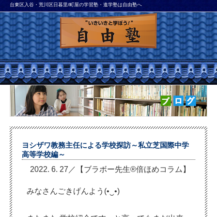
台東区入谷・荒川区日暮里/町屋の学習塾・進学塾は自由塾へ
ヨシザワ教務主任による学校探訪～私立芝国際中学
高等学校編～
2022. 6. 27／【ブラボー先生®倍ほめコラム】
みなさんごきげんよう(•‿•)