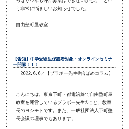
っぱり今年も外部募集はできないかもな、とい
う非常に悩ましいお知らせでした。
自由塾町屋教室
【告知】中学受験生保護者対象・オンラインセミナ
ー開講！！！
2022. 6. 6／【ブラボー先生®倍ほめコラム】
こんにちは。東京下町・都電沿線で自由塾町屋
教室を運営しているブラボー先生®こと、教室
長のヨシモトです。また、一般社団法人下町塾
長会議の理事でもあります。