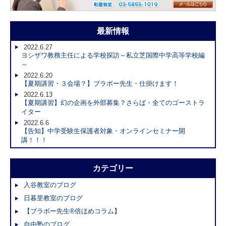
最新情報
2022.6.27
ヨシザワ教務主任による学校探訪～私立芝国際中学高等学校編
～
2022.6.20
【夏期講習・３会場？】ブラボー先生・仕掛けます！
2022.6.13
【夏期講習】幻の企画を外部募集？さらば・全てのゴーストラ
イター
2022.6.6
【告知】中学受験生保護者対象・オンラインセミナー開
講！！！
カテゴリー
入谷教室のブログ
日暮里教室のブログ
【ブラボー先生®倍ほめコラム】
自由塾のブログ