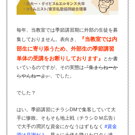
毎年、当教室では季節講習期に外部の生徒を募
『当教室では内
集しておりません。表向き、
部生に寄り添うため、外部生の季節講習
単体の受講をお断りしております』
とか書
いているのですが、その実態は
『集まらねーか
らやんねーよ』
、でした。
でした？
はい。季節講習にチラシDMで集客していて大
手に惨敗。そもそも地上戦（チラシＤＭ広告）
で大手の潤沢な資金にかなうはずもなく
#資金
源は月謝だよ
、早々に土俵を降りたワタシ達。