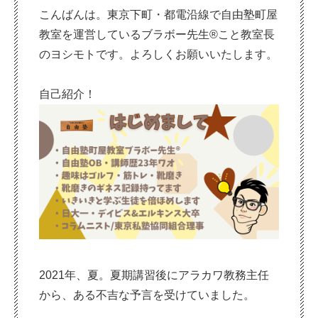
こんばんは。東京下町・都電沿線で自由塾町屋
教室を運営しているブラボー先生®こと教室長
のヨシモトです。よろしくお願いいたします。
自己紹介！
2021年、夏。夏期講習後にアラカワ教務主任
から、ある不吉な予言を受けていました。