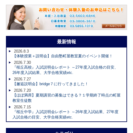
最新情報
2026.8.3
【体験授業＋説明会】自由塾町屋教室夏のイベント開催！
2026.7.30
『桜丘高校』入試説明会レポート ～27年度入試合格の目安、
26年度入試結果、大学合格実績etc.
2026.7.27
【邂逅説明会】bridge７に行ってきました！
2026.7.20
【ほぼ満席】夏期講習の募集はできる？１学期終了時点の町屋
教室生徒数
2026.7.15
『桜丘中学』入試説明会レポート ～26年度入試結果、27年度
入試合格の目安、大学合格実績etc.