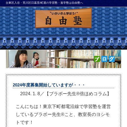
台東区入谷・荒川区日暮里/町屋の学習塾・進学塾は自由塾へ
2024年度募集開始していますが・・・
2024. 1. 8／【ブラボー先生®倍ほめコラム】
こんにちは！東京下町都電沿線で学習塾を運営
しているブラボー先生®こと、教室長のヨシモ
トです！