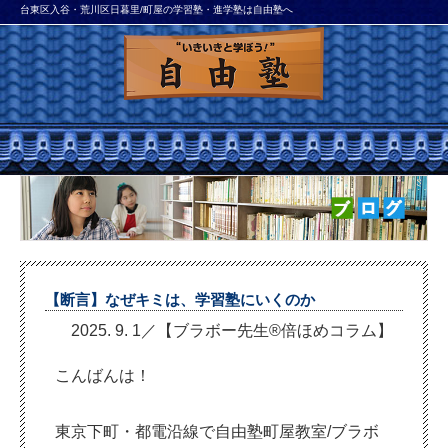
台東区入谷・荒川区日暮里/町屋の学習塾・進学塾は自由塾へ
【断言】なぜキミは、学習塾にいくのか
2025. 9. 1／【ブラボー先生®倍ほめコラム】
こんばんは！
東京下町・都電沿線で自由塾町屋教室/ブラボ