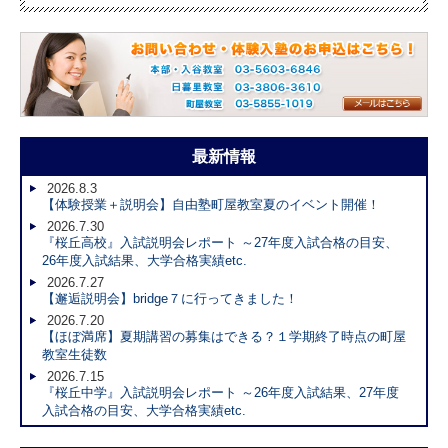
最新情報
2026.8.3
【体験授業＋説明会】自由塾町屋教室夏のイベント開催！
2026.7.30
『桜丘高校』入試説明会レポート ～27年度入試合格の目安、
26年度入試結果、大学合格実績etc.
2026.7.27
【邂逅説明会】bridge７に行ってきました！
2026.7.20
【ほぼ満席】夏期講習の募集はできる？１学期終了時点の町屋
教室生徒数
2026.7.15
『桜丘中学』入試説明会レポート ～26年度入試結果、27年度
入試合格の目安、大学合格実績etc.