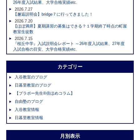
26年度入試結果、大学合格実績etc.
2026.7.27
【邂逅説明会】bridge７に行ってきました！
2026.7.20
【ほぼ満席】夏期講習の募集はできる？１学期終了時点の町屋
教室生徒数
2026.7.15
『桜丘中学』入試説明会レポート ～26年度入試結果、27年度
入試合格の目安、大学合格実績etc.
カテゴリー
入谷教室のブログ
日暮里教室のブログ
【ブラボー先生®倍ほめコラム】
自由塾のブログ
入谷教室情報
日暮里教室情報
月別表示