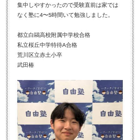
集中しやすかったので受験直前は家では
なく塾に4〜5時間いて勉強しました。
都立白鷗高校附属中学校合格
私立桜丘中学特待A合格
荒川区立赤土小卒
武田椿