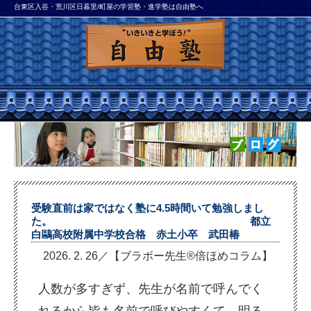
台東区入谷・荒川区日暮里/町屋の学習塾・進学塾は自由塾へ
受験直前は家ではなく塾に4.5時間いて勉強しまし
た。 都立
白鷗高校附属中学校合格 赤土小卒 武田椿
2026. 2. 26／【ブラボー先生®倍ほめコラム】
人数が多すぎず、先生が名前で呼んでく
れるから皆も名前で呼びやすくて、明る