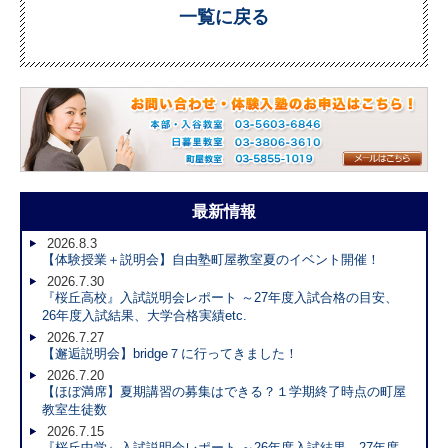
一覧に戻る
最新情報
2026.8.3
【体験授業＋説明会】自由塾町屋教室夏のイベント開催！
2026.7.30
『桜丘高校』入試説明会レポート ～27年度入試合格の目安、
26年度入試結果、大学合格実績etc.
2026.7.27
【邂逅説明会】bridge７に行ってきました！
2026.7.20
【ほぼ満席】夏期講習の募集はできる？１学期終了時点の町屋
教室生徒数
2026.7.15
『桜丘中学』入試説明会レポート ～26年度入試結果、27年度