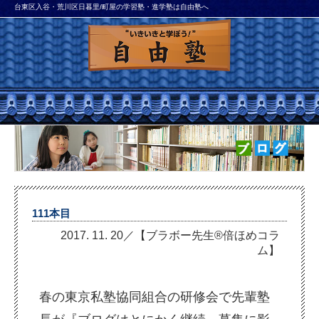
台東区入谷・荒川区日暮里/町屋の学習塾・進学塾は自由塾へ
111本目
2017. 11. 20／【ブラボー先生®倍ほめコラ
ム】
春
の東京私塾協同組合の研修会で先輩塾