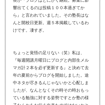
長が『ブログはとにかく継続。募集に影
響出てくるのは投稿１００本過ぎてか
ら』と言われていました。その塾長はな
んと開校日更新。週５本掲載しているわ
けです。凄すぎ。
ちょ
っと覚悟の足りない（笑）私は、
『毎週開講月曜日にブログと内部生メル
マガ計２本を必ず更新する』と決めて去
年の夏前からブログを開始しました。途
中ネタが尽きるんじゃないかと心配しま
したが、なんとなくその時その時おもっ
ている勉強に対する姿勢ですとか塾の様