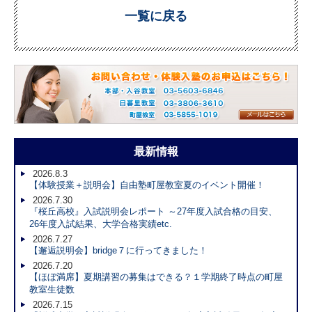
一覧に戻る
最新情報
2026.8.3
【体験授業＋説明会】自由塾町屋教室夏のイベント開催！
2026.7.30
『桜丘高校』入試説明会レポート ～27年度入試合格の目安、
26年度入試結果、大学合格実績etc.
2026.7.27
【邂逅説明会】bridge７に行ってきました！
2026.7.20
【ほぼ満席】夏期講習の募集はできる？１学期終了時点の町屋
教室生徒数
2026.7.15