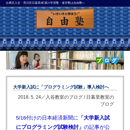
台東区入谷・荒川区日暮里/町屋の学習塾・進学塾は自由塾へ
大学新入試に「プログラミング試験」導入検討へ
2018. 5. 24／入谷教室のブログ
/
日暮里教室の
ブログ
5/16付けの日本経済新聞に
「大学新入試
にプログラミング試験検討」
の記事が公