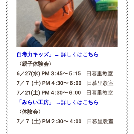
自考力キッズ」→
詳しくは
こちら
〈親子体験会〉
6／27(水) PM３:45〜５:15
日暮里教室
7／７ (土) PM４:30〜６:00
日暮里教室
7／21(土) PM４:30〜６:00
日暮里教室
「みらい工房」
→詳しくは
こちら
〈体験会〉
7／７ (土) PM２:30〜４:00
日暮里教室