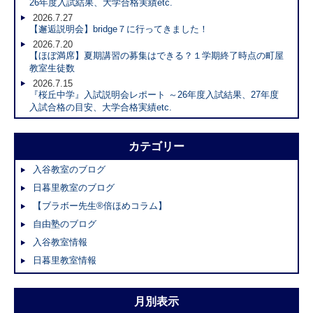
26年度入試結果、大学合格実績etc.
2026.7.27
【邂逅説明会】bridge７に行ってきました！
2026.7.20
【ほぼ満席】夏期講習の募集はできる？１学期終了時点の町屋
教室生徒数
2026.7.15
『桜丘中学』入試説明会レポート ～26年度入試結果、27年度
入試合格の目安、大学合格実績etc.
カテゴリー
入谷教室のブログ
日暮里教室のブログ
【ブラボー先生®倍ほめコラム】
自由塾のブログ
入谷教室情報
日暮里教室情報
月別表示