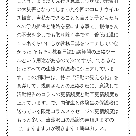
しょう。まったく先行き見通しつかない未曾有
の大災害となってしまった今回のコロナウイル
ス被害。今私ができることと言えば子どもたち
への学力担保と連絡を密にする事で、親御さん
の不安を少しでも取り除く事です。普段は週に
１０名くらいにしか教務日誌をシェアしていな
かった(そもそも教務日誌は講師間の連絡ツー
ルという用途があるので)のですが、できるだ
けたすべての生徒の保護者にシェアしていま
す。この期間中は、特に『活動の見える化』を
意識して、親御さんとの連絡を密に、意識して
活動報告のコラムの更新頻度と動画更新頻度も
上げています。で、内部生と体験生の保護者に
送っている限定コラムメッセージの更新頻度は
もっと多い。当然沢山の感謝の声頂きますの
で、ますます力が湧きます！馬車力デス。