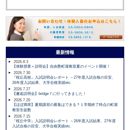
最新情報
2026.8.3
【体験授業＋説明会】自由塾町屋教室夏のイベント開催！
2026.7.30
『桜丘高校』入試説明会レポート ～27年度入試合格の目安、
26年度入試結果、大学合格実績etc.
2026.7.27
【邂逅説明会】bridge７に行ってきました！
2026.7.20
【ほぼ満席】夏期講習の募集はできる？１学期終了時点の町屋
教室生徒数
2026.7.15
『桜丘中学』入試説明会レポート ～26年度入試結果、27年度
入試合格の目安、大学合格実績etc.