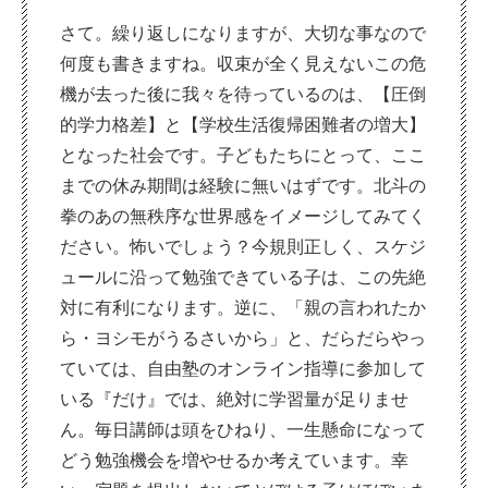
さて。繰り返しになりますが、大切な事なので
何度も書きますね。収束が全く見えないこの危
機が去った後に我々を待っているのは、【圧倒
的学力格差】と【学校生活復帰困難者の増大】
となった社会です。子どもたちにとって、ここ
までの休み期間は経験に無いはずです。北斗の
拳のあの無秩序な世界感をイメージしてみてく
ださい。怖いでしょう？今規則正しく、スケジ
ュールに沿って勉強できている子は、この先絶
対に有利になります。逆に、「親の言われたか
ら・ヨシモがうるさいから」と、だらだらやっ
ていては、自由塾のオンライン指導に参加して
いる『だけ』では、絶対に学習量が足りませ
ん。毎日講師は頭をひねり、一生懸命になって
どう勉強機会を増やせるか考えています。幸