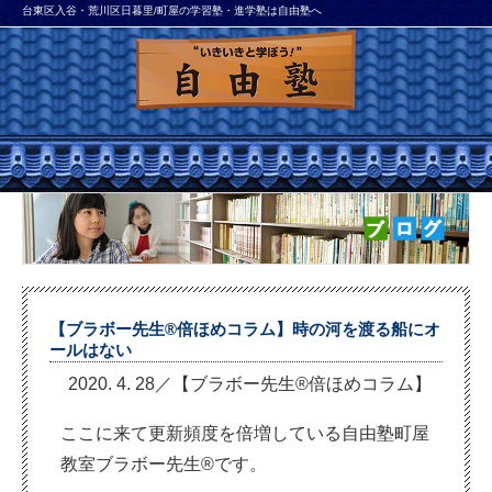
台東区入谷・荒川区日暮里/町屋の学習塾・進学塾は自由塾へ
【ブラボー先生®倍ほめコラム】時の河を渡る船にオ
ールはない
2020. 4. 28／【ブラボー先生®倍ほめコラム】
ここに来て更新頻度を倍増している自由塾町屋
教室ブラボー先生®︎です。