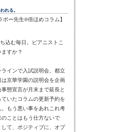
かわれる。
／【ブラボー先生®倍ほめコラム】
打ち込む毎日。ピアニストこ
いますか？
ンラインで入試説明会。都立
日は京華学園の説明会を企画
急事態宣言が月末まで延長と
っていたコラムの更新予約を
ん。もう悪い事をあれこれ考
来のことはもう仕方ないで
として、ポジティブに、オプ