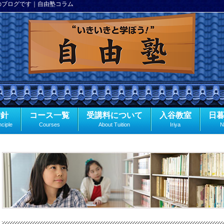
のブログです｜自由塾コラム
方針
コース一覧
受講料について
入谷教室
日
nciple
Courses
About Tuition
Iriya
N