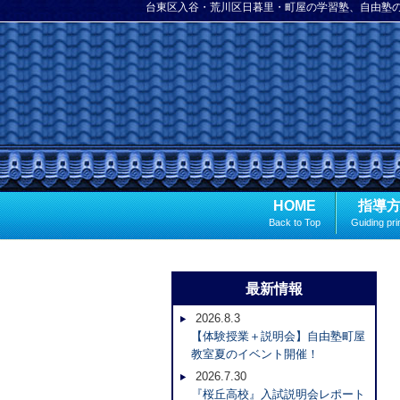
台東区入谷・荒川区日暮里・町屋の学習塾、自由塾
HOME
指導
Back to Top
Guiding pri
最新情報
2026.8.3
【体験授業＋説明会】自由塾町屋
教室夏のイベント開催！
2026.7.30
『桜丘高校』入試説明会レポート