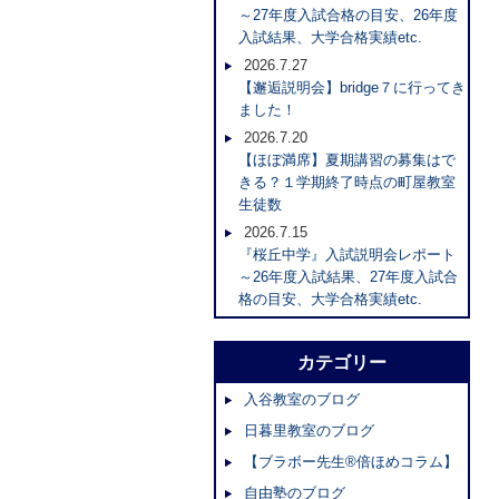
～27年度入試合格の目安、26年度
入試結果、大学合格実績etc.
2026.7.27
【邂逅説明会】bridge７に行ってき
ました！
2026.7.20
【ほぼ満席】夏期講習の募集はで
きる？１学期終了時点の町屋教室
生徒数
2026.7.15
『桜丘中学』入試説明会レポート
～26年度入試結果、27年度入試合
格の目安、大学合格実績etc.
カテゴリー
入谷教室のブログ
日暮里教室のブログ
【ブラボー先生®倍ほめコラム】
自由塾のブログ