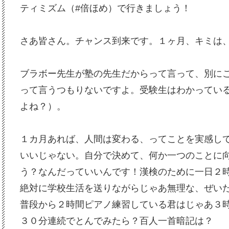
ティミズム（#倍ほめ）で行きましょう！
さあ皆さん。チャンス到来です。１ヶ月、キミは
ブラボー先生が塾の先生だからって言って、別に
って言うつもりないですよ。受験生はわかってい
よね？）。
１カ月あれば、人間は変わる、ってことを実感し
いいじゃない。自分で決めて、何か一つのことに
う？なんだっていいんです！漢検のために一日２
絶対に学校生活を送りながらじゃあ無理な、ぜい
普段から２時間ピアノ練習している君はじゃあ３
３０分連続でとんでみたら？百人一首暗記は？