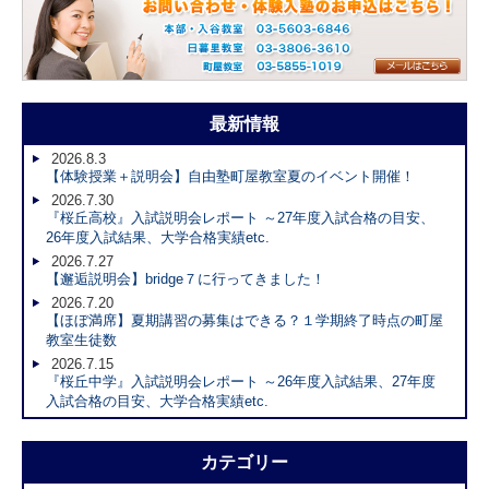
最新情報
2026.8.3
【体験授業＋説明会】自由塾町屋教室夏のイベント開催！
2026.7.30
『桜丘高校』入試説明会レポート ～27年度入試合格の目安、
26年度入試結果、大学合格実績etc.
2026.7.27
【邂逅説明会】bridge７に行ってきました！
2026.7.20
【ほぼ満席】夏期講習の募集はできる？１学期終了時点の町屋
教室生徒数
2026.7.15
『桜丘中学』入試説明会レポート ～26年度入試結果、27年度
入試合格の目安、大学合格実績etc.
カテゴリー