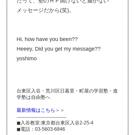
だって、塾のＨＰ開けないと届かない
メッセージだから(笑)。
Hi, how have you been??
Heeey, Did you get my message??
yoshimo
台東区入谷・荒川区日暮里・町屋の学習塾・進
学塾は自由塾へ
最新情報はこちら
＞＞
---------------------------------
◼︎入谷教室:東京都台東区入谷2-25-4
◼︎電話：03-5603-6846