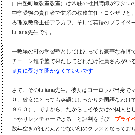
自由塾町屋教室教室には常駐の社員講師がワタシ
中学受験の責任者で文系の教務主任・ヨシザワと
る理系教務主任アラカワ、そして英語のプライベ
Iuliana先生です。
一教場の町の学習塾としてはとっても豪華な布陣
チェーン進学塾で果たしてどれだけ社員さんがい
＃真に受けて聞かなくていいです
さて、そのIuliana先生。彼女はヨーロッパ出身
り、彼女にとっても英語はしっかり外国語なわけです
９６０）。ですから、だからこそ彼女は外国人と
っかりレクチャーできる、と評判を呼び、
プライ
数年空きがほとんどでない幻のクラスとなってお