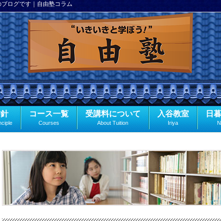
のブログです｜自由塾コラム
方針
コース一覧
受講料について
入谷教室
日
nciple
Courses
About Tuition
Iriya
N