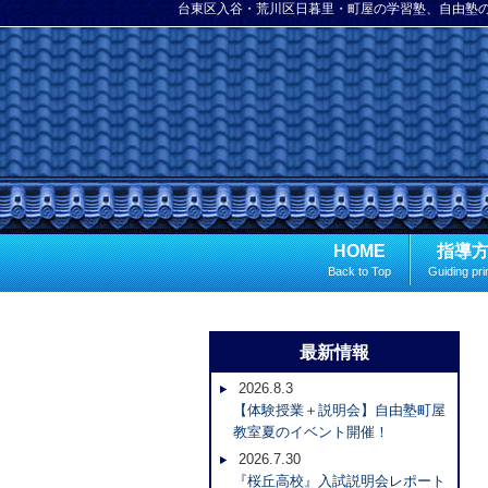
台東区入谷・荒川区日暮里・町屋の学習塾、自由塾
HOME
指導
Back to Top
Guiding pri
最新情報
2026.8.3
【体験授業＋説明会】自由塾町屋
教室夏のイベント開催！
2026.7.30
『桜丘高校』入試説明会レポート