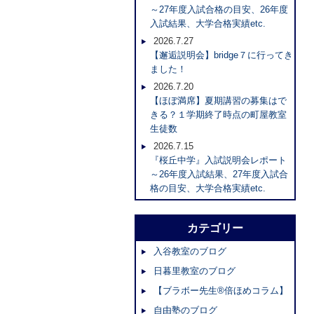
～27年度入試合格の目安、26年度
入試結果、大学合格実績etc.
2026.7.27
【邂逅説明会】bridge７に行ってき
ました！
2026.7.20
【ほぼ満席】夏期講習の募集はで
きる？１学期終了時点の町屋教室
生徒数
2026.7.15
『桜丘中学』入試説明会レポート
～26年度入試結果、27年度入試合
格の目安、大学合格実績etc.
カテゴリー
入谷教室のブログ
日暮里教室のブログ
【ブラボー先生®倍ほめコラム】
自由塾のブログ