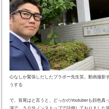
心なしか緊張しだしたブラボー先生笑。動画撮影
うする
で、首尾はと言うと、どっかのYoutuberも顔色
演で、５０分ノンストップで話倒しておりました