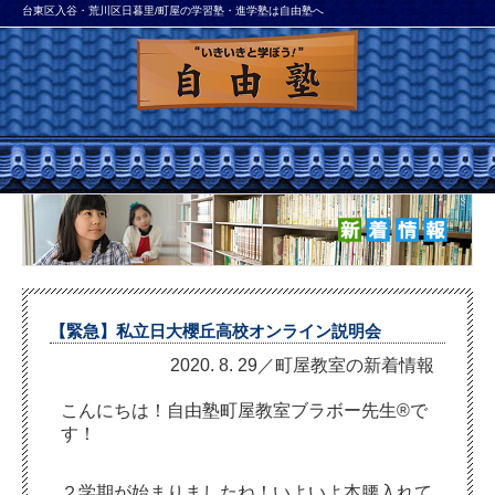
台東区入谷・荒川区日暮里/町屋の学習塾・進学塾は自由塾へ
【緊急】私立日大櫻丘高校オンライン説明会
2020. 8. 29／町屋教室の新着情報
こんにちは！自由塾町屋教室ブラボー先生®で
す！
２学期が始まりましたね！いよいよ本腰入れて