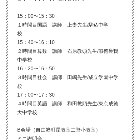
15：00〜15：30
１時間目国語 講師 上妻先生/駒込中学
校
15：40〜16：10
２時間目算数 講師 石原教頭先生/淑徳巣鴨
中学校
16：20〜16：50
３時間目社会 講師 田嶋先生/成立学園中学
校
17：00〜17：30
４時間目英語 講師 和田教頭先生/東京成徳
大中学校
B会場（自由塾町屋教室二階小教室）
ミニ説明会