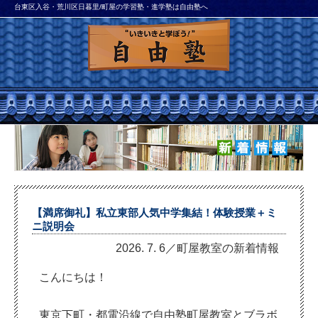
台東区入谷・荒川区日暮里/町屋の学習塾・進学塾は自由塾へ
【満席御礼】私立東部人気中学集結！体験授業＋ミ
ニ説明会
2026. 7. 6／町屋教室の新着情報
こんにちは！
東京下町・都電沿線で自由塾町屋教室とブラボ