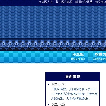
台東区入谷・荒川区日暮里・町屋の学習塾・進学塾
HOME
指導
Back to Top
Guiding pri
最新情報
2026.7.30
『桜丘高校』入試説明会レポート
～27年度入試合格の目安、26年度
入試結果、大学合格実績etc.
2026.7.27