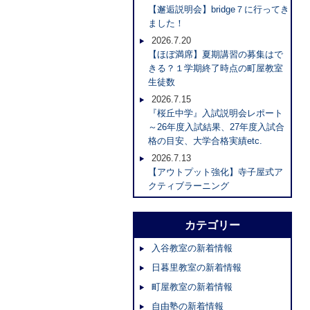
【邂逅説明会】bridge７に行ってき
ました！
2026.7.20
【ほぼ満席】夏期講習の募集はで
きる？１学期終了時点の町屋教室
生徒数
2026.7.15
『桜丘中学』入試説明会レポート
～26年度入試結果、27年度入試合
格の目安、大学合格実績etc.
2026.7.13
【アウトプット強化】寺子屋式ア
クティブラーニング
カテゴリー
入谷教室の新着情報
日暮里教室の新着情報
町屋教室の新着情報
自由塾の新着情報