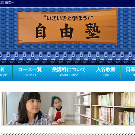
は自由塾へ
方針
コース一覧
受講料について
入谷教室
日
nciple
Courses
About Tuition
Iriya
N