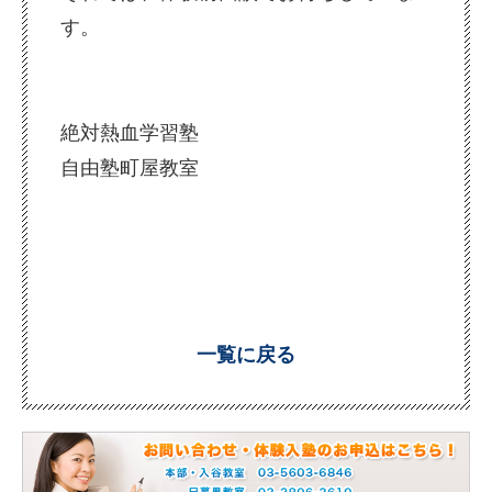
す。
絶対熱血学習塾
自
由塾町屋教室
一覧に戻る