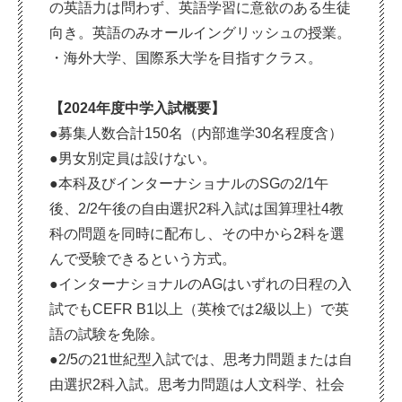
の英語力は問わず、英語学習に意欲のある生徒
向き。英語のみオールイングリッシュの授業。
・海外大学、国際系大学を目指すクラス。
【2024年度中学入試概要】
●募集人数合計150名（内部進学30名程度含）
●男女別定員は設けない。
●本科及びインターナショナルのSGの2/1午
後、2/2午後の自由選択2科入試は国算理社4教
科の問題を同時に配布し、その中から2科を選
んで受験できるという方式。
●インターナショナルのAGはいずれの日程の入
試でもCEFR B1以上（英検では2級以上）で英
語の試験を免除。
●2/5の21世紀型入試では、思考力問題または自
由選択2科入試。思考力問題は人文科学、社会