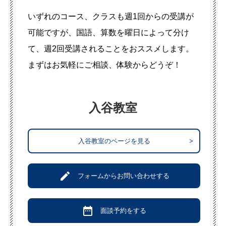
いずれのコース、クラスも週1回からの受講が
可能ですが、国語、算数を曜日によって分け
て、週2回受講されることをおススメします。
まずはお気軽にご相談、体験からどうぞ！
入谷教室
入谷教室のページを見る
>
create
フォームからお問い合わせする
date_range
面談予約をする