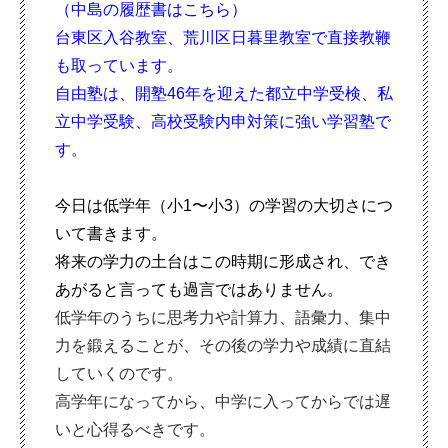
（中島の履歴書は
こちら
）
台東区入谷教室、荒川区日暮里教室で直接教鞭
も取っています。
自由塾は、開塾46年を迎えた都立中学受検、私
立中学受験、高校
受験内申対策に強い学習塾で
す。
今日は低学年（小1〜小3）の学習の大切さにつ
いて書きます。
将来の学力の土台はこの時期に形成され、でき
あがると言っても過言ではありません。
低学年のうちに思考力や計算力、語彙力、集中
力を鍛えることが、その後の学力や成績に直結
していくのです。
高学年になってから、中学に入ってからでは遅
いと心得るべきです。