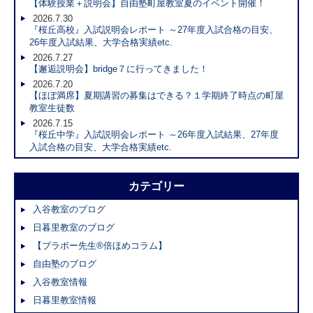
【体験授業＋説明会】自由塾町屋教室夏のイベント開催！
2026.7.30
『桜丘高校』入試説明会レポート ～27年度入試合格の目安、
26年度入試結果、大学合格実績etc.
2026.7.27
【邂逅説明会】bridge７に行ってきました！
2026.7.20
【ほぼ満席】夏期講習の募集はできる？１学期終了時点の町屋
教室生徒数
2026.7.15
『桜丘中学』入試説明会レポート ～26年度入試結果、27年度
入試合格の目安、大学合格実績etc.
カテゴリー
入谷教室のブログ
日暮里教室のブログ
【ブラボー先生®倍ほめコラム】
自由塾のブログ
入谷教室情報
日暮里教室情報