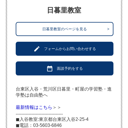
日暮里教室
日暮里教室のページを見る
>
create
フォームからお問い合わせする
date_range
面談予約をする
台東区入谷・荒川区日暮里・町屋の学習塾・進
学塾は自由塾へ
最新情報はこちら
＞＞
---------------------------------
◼︎入谷教室:東京都台東区入谷2-25-4
◼︎電話：03-5603-6846