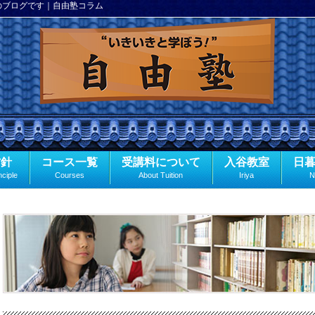
のブログです｜自由塾コラム
方針
コース一覧
受講料について
入谷教室
日
nciple
Courses
About Tuition
Iriya
N