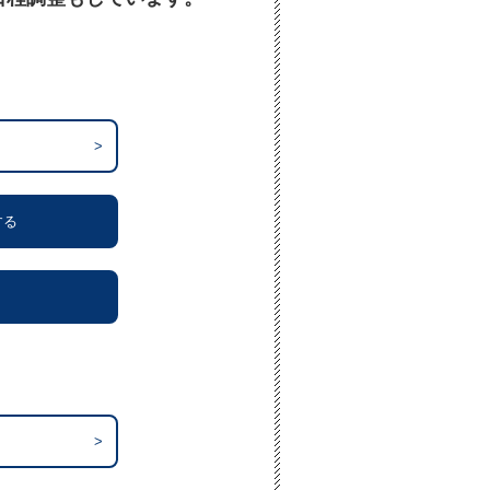
>
する
>