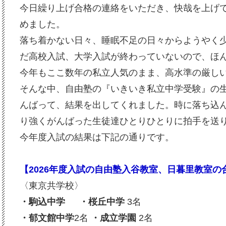
今日繰り上げ合格の連絡をいただき、快哉を上げ
めました。
落ち着かない日々、睡眠不足の日々からようやく
だ高校入試、大学入試が終わっていないので、ほ
今年もここ数年の私立人気のまま、高水準の厳し
そんな中、自由塾の『いきいき私立中学受験』の
んばって、結果を出してくれました。時に落ち込
り強くがんばった生徒達ひとりひとりに拍手を送
今年度入試の結果は下記の通りです。
【2026年度入試の自由塾入谷教室、日暮里教室
〈東京共学校〉
・駒込中学
・
桜丘中学
3名
・郁文館中学
2名
・成立学園
2名