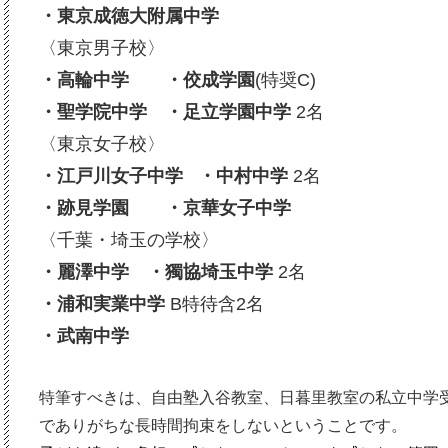
・東京成徳大附属中学
〈東京男子校〉
・高輪中学 ・佼成学園
(特奨C)
・聖学院中学
・足立学園中学
2名
〈東京女子校〉
・江戸川女子中学 ・中村中学
2名
・跡見学園
・京華女子中学
〈千葉・埼玉の学校〉
・麗澤中学
・獨協埼玉中学
2名
・浦和実業中学
B特待含2名
・武南中学
特筆すべきは、自由塾入谷教室、日暮里教室の私立中学
でありがちな長時間拘束をしないということです。