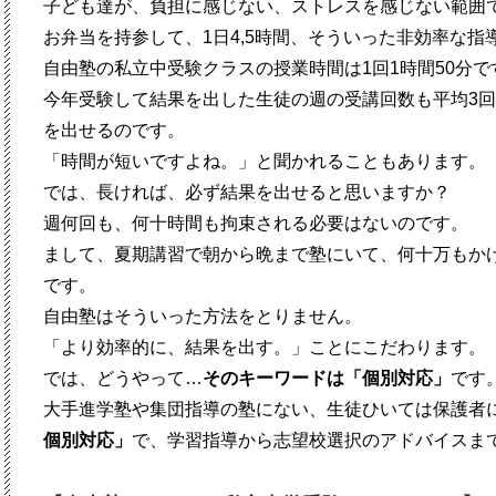
子ども達が、負担に感じない、ストレスを感じない範囲
お弁当を持参して、1日4,5時間、そういった非効率な指
自由塾の私立中受験クラスの授業時間は1回1時間50分で
今年受験して結果を出した生徒の週の受講回数も平均3
回
を出せるのです。
「時間が短いですよね。」と聞かれることもあります。
では、長ければ、必ず結果を出せると思いますか？
週何回も、何十時間も拘束される必要はないのです。
まして、夏期講習で朝から晩まで塾にいて、何十万もか
です。
自由塾はそういった方法をとりません。
「より効率的に、結果を出す。」ことにこだわります。
では、どうやって…
そのキーワードは「個別対応」
です
大手進学塾や集団指導の塾にない、生徒ひいては保護者
個別対応」
で、学習指導から志望校選択のアドバイスま