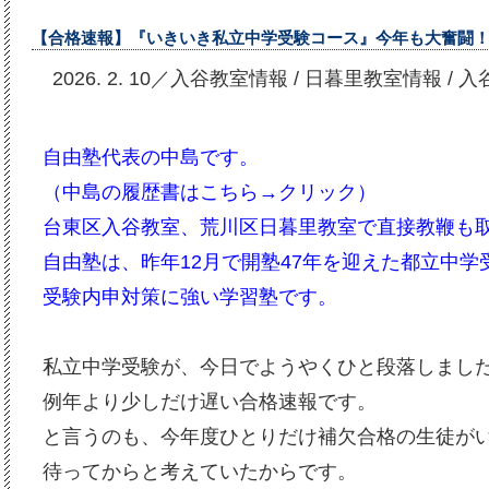
【合格速報】『いきいき私立中学受験コース』今年も大奮闘
2026. 2. 10／入谷教室情報
/
日暮里教室情報
/
入
自由塾代表の中島です。
（中島の履歴書はこちら→
クリック
）
台東区入谷教室、荒川区日暮里教室で直接教鞭も
自由塾は、昨年12月で開塾47年を迎えた都立中
受験内申対策に強い学習塾です。
私立中学受験が、今日でようやくひと段落しまし
例年より少しだけ遅い合格速報です。
と言うのも、今年度ひとりだけ補欠合格の生徒が
待ってからと考えていたからです。