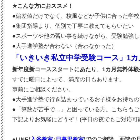
★
こんな方におススメ！
●偏差値だけでなく、校風などが子供に合った学校
●集団指導より、個別で丁寧に教えてもらいたい
●スポーツや他の習い事を続けながら、受験勉強し
●大手進学塾が合わない（合わなかった）
「いきいき私立中学受験コース」1カ
新年度新コーススタートにあたり
、
1カ月無料体
すでに曜日によって、満席の日もあります。
事前にご相談ください。
●大手進学塾で行き詰まっているお子様をお持ちの
●「算数が苦手で…」と困っている方。
こちらも
下記よりお気軽にどうぞ！(平日の夜でもご対応可
●LINE(
入谷教室
･
日暮里教室
)でのご相談、面談の