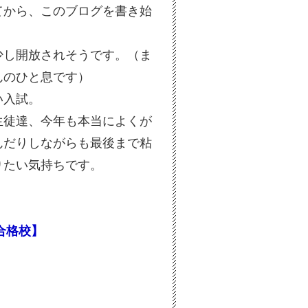
てから、このブログを書き始
少し開放されそうです。（ま
んのひと息です）
い入試。
生徒達、今年も本当によくが
んだりしながらも最後まで粘
りたい気持ちです。
の合格校】