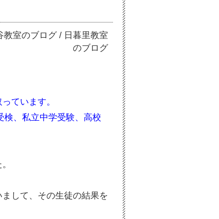
！
谷教室のブログ
/
日暮里教室
のブログ
取っています。
学受検、私立中学受験、高校
た。
いまして、その生徒の結果を