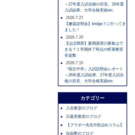
～27年度入試合格の目安、26年度
入試結果、大学合格実績etc.
2026.7.27
【邂逅説明会】bridge７に行ってき
ました！
2026.7.20
【ほぼ満席】夏期講習の募集はで
きる？１学期終了時点の町屋教室
生徒数
2026.7.15
『桜丘中学』入試説明会レポート
～26年度入試結果、27年度入試合
格の目安、大学合格実績etc.
カテゴリー
入谷教室のブログ
日暮里教室のブログ
【ブラボー先生®倍ほめコラム】
自由塾のブログ