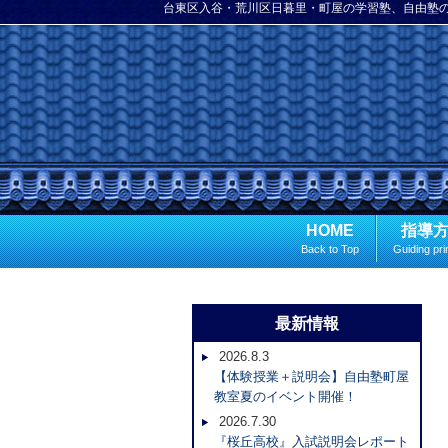
台東区入谷・荒川区日暮里・町屋の学習塾、自由塾
HOME
指導
Back to Top
Guiding pri
最新情報
2026.8.3
【体験授業＋説明会】自由塾町屋
教室夏のイベント開催！
2026.7.30
『桜丘高校』入試説明会レポート