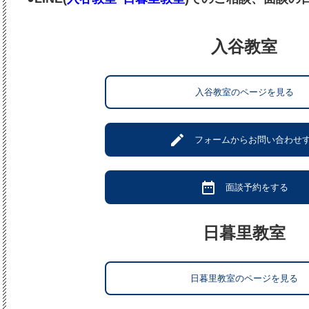
入谷教室
入谷教室のページを見る
create
フォームからお問い合わせ
date_range
面談予約をする
日暮里教室
日暮里教室のページを見る