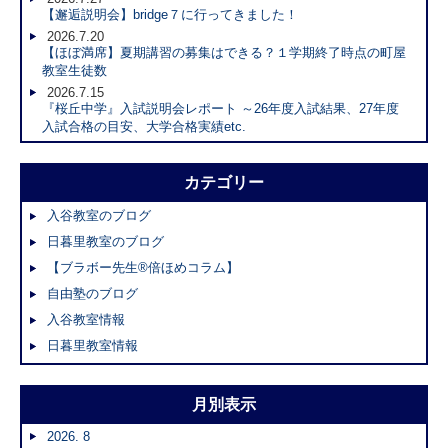
【邂逅説明会】bridge７に行ってきました！
2026.7.20
【ほぼ満席】夏期講習の募集はできる？１学期終了時点の町屋
教室生徒数
2026.7.15
『桜丘中学』入試説明会レポート ～26年度入試結果、27年度
入試合格の目安、大学合格実績etc.
カテゴリー
入谷教室のブログ
日暮里教室のブログ
【ブラボー先生®倍ほめコラム】
自由塾のブログ
入谷教室情報
日暮里教室情報
月別表示
2026. 8