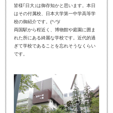
皆様｢日大｣は御存知かと思います。本日
はその付属校、
日本大学第一中学高等学
校の御紹介です。(^-^)/
両国駅から程近く、博物館や庭園に囲ま
れた所にある綺麗な学校です。近代的過
ぎて学校であることを忘れそうなくらい
です。