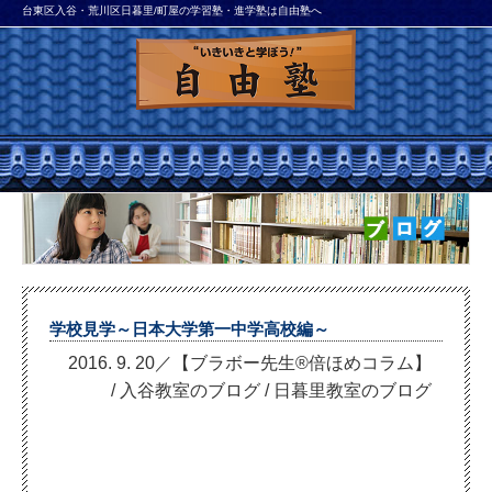
台東区入谷・荒川区日暮里/町屋の学習塾・進学塾は自由塾へ
学校見学～日本大学第一中学高校編～
2016. 9. 20／【ブラボー先生®倍ほめコラム】
/
入谷教室のブログ
/
日暮里教室のブログ