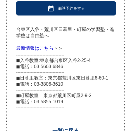
date_range
面談予約をする
台東区入谷・荒川区日暮里・町屋の学習塾・進
学塾は自由塾へ
最新情報はこちら
＞＞
---------------------------------
◼︎入谷教室:東京都台東区入谷2-25-4
◼︎電話：03-5603-6846
---------------------------------
◼︎日暮里教室：東京都荒川区東日暮里6-60-1
◼︎電話：03-3806-3610
---------------------------------
◼︎町屋教室：東京都荒川区町屋2-9-2
◼︎電話：03-5855-1019
---------------------------------
一覧に戻る