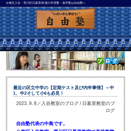
台東区入谷・荒川区日暮里/町屋の学習塾・進学塾は自由塾へ
最近の区立中学の【定期テスト及び内申事情】～中
1、中2そして小6も必見！
2023. 9. 8／入谷教室のブログ
/
日暮里教室のブ
ログ
自由塾代表の中島です。