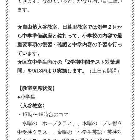
てきます。なめていると、かなり痛い目に遭い
ます。
★自由塾入谷教室、日暮里教室では例年２月か
ら中学準
備講座と銘打って、小学校の内容で最
重要事項の復習
・確認と中学内容の予習を行っ
ています。
★区立中学生向けの「2学期中間テスト対策週
間」を9/18㈪より実施します。
（土日も開講）
【教室空席状況】
●小学生
〈入谷教室〉
・17時〜18時台のコマ
水曜の「ホープクラス」、木曜の「プレ都立
中受検クラス」、金曜の「小学生英語・英検対