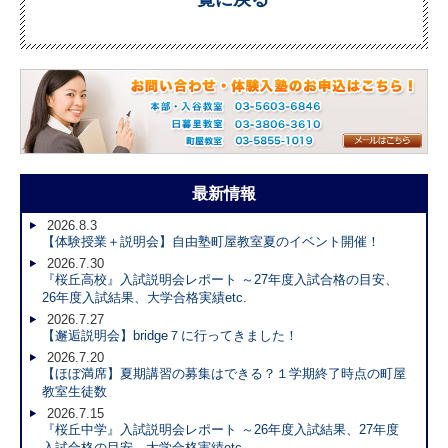
最新情報
2026.8.3
【体験授業＋説明会】自由塾町屋教室夏のイベント開催！
2026.7.30
『桜丘高校』入試説明会レポート ～27年度入試合格の目安、
26年度入試結果、大学合格実績etc.
2026.7.27
【邂逅説明会】bridge７に行ってきました！
2026.7.20
【ほぼ満席】夏期講習の募集はできる？１学期終了時点の町屋
教室生徒数
2026.7.15
『桜丘中学』入試説明会レポート ～26年度入試結果、27年度
入試合格の目安、大学合格実績etc.