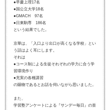
●早慶上理17名
●国公立大学18名
●GMACH 97名
●日東駒専 186名
という結果でした。
京華は、「入口より出口が高くなる学校」とい
う話はよく耳にします。
それは
●コース制による生徒それぞれの学力に合う学
習環境作り
●充実の各種講習
の賜物であるとお話を伺いながら思いました。
また、
学習塾アンケートによる『サンデー毎日』の首