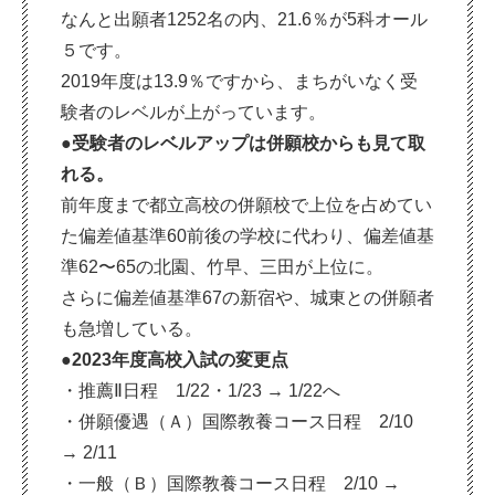
なんと出願者1252名の内、21.6％が5科オール
５です。
2019年度は13.9％ですから、まちがいなく受
験者のレベルが上がっています。
●受験者のレベルアップは併願校からも見て取
れる。
前年度まで都立高校の併願校で上位を占めてい
た偏差値基準60前後の学校に代わり、偏差値基
準62〜65の北園、竹早、三田が上位に。
さらに偏差値基準67の新宿や、城東との併願者
も急増している。
●2023年度高校入試の変更点
・推薦Ⅱ日程 1/22・1/23 → 1/22へ
・併願優遇（Ａ）国際教養コース日程 2/10
→ 2/11
・一般（Ｂ）国際教養コース日程 2/10 →