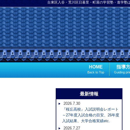
台東区入谷・荒川区日暮里・町屋の学習塾・進学塾
HOME
指導
Back to Top
Guiding pri
最新情報
2026.7.30
『桜丘高校』入試説明会レポート
～27年度入試合格の目安、26年度
入試結果、大学合格実績etc.
2026.7.27