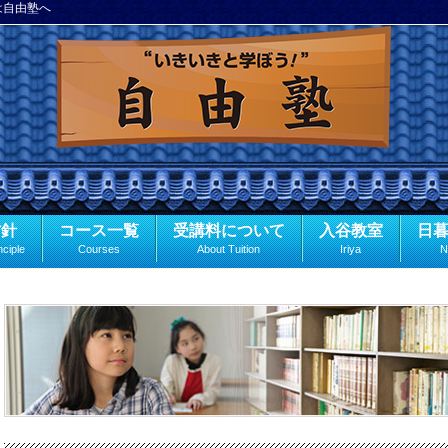
は自由塾へ
方針
コース一覧
受講料について
入谷教室
日
nciple
Courses
About Tuition
Iriya
N