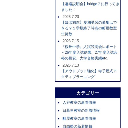
【邂逅説明会】bridge７に行ってき
ました！
2026.7.20
【ほぼ満席】夏期講習の募集はで
きる？１学期終了時点の町屋教室
生徒数
2026.7.15
『桜丘中学』入試説明会レポート
～26年度入試結果、27年度入試合
格の目安、大学合格実績etc.
2026.7.13
【アウトプット強化】寺子屋式ア
クティブラーニング
カテゴリー
入谷教室の新着情報
日暮里教室の新着情報
町屋教室の新着情報
自由塾の新着情報