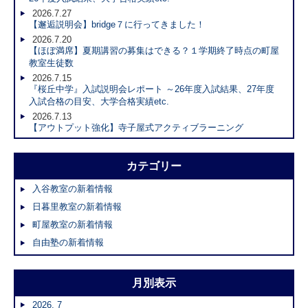
2026.7.27
【邂逅説明会】bridge７に行ってきました！
2026.7.20
【ほぼ満席】夏期講習の募集はできる？１学期終了時点の町屋
教室生徒数
2026.7.15
『桜丘中学』入試説明会レポート ～26年度入試結果、27年度
入試合格の目安、大学合格実績etc.
2026.7.13
【アウトプット強化】寺子屋式アクティブラーニング
カテゴリー
入谷教室の新着情報
日暮里教室の新着情報
町屋教室の新着情報
自由塾の新着情報
月別表示
2026. 7