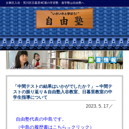
台東区入谷・荒川区日暮里/町屋の学習塾・進学塾は自由塾へ
「中間テストの結果はいかがでしたか？」～中間テ
ストの振り返り＆自由塾入谷教室、日暮里教室の中
学生指導について
2023. 5. 17／
自由塾代表の中島です。
（中島の履歴書はこちら→
クリック
）