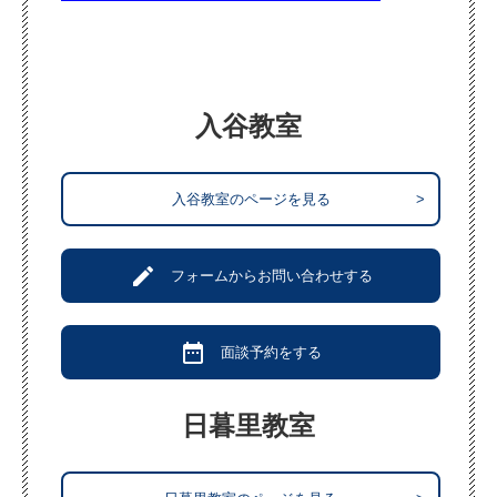
入谷教室
入谷教室のページを見る
>
create
フォームからお問い合わせする
date_range
面談予約をする
日暮里教室