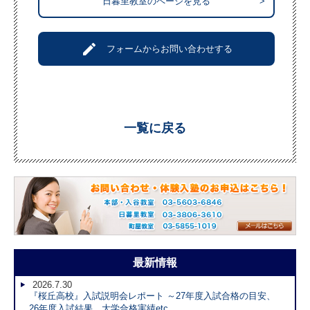
日暮里教室のページを見る
>
create
フォームからお問い合わせする
一覧に戻る
最新情報
2026.7.30
『桜丘高校』入試説明会レポート ～27年度入試合格の目安、
26年度入試結果、大学合格実績etc.