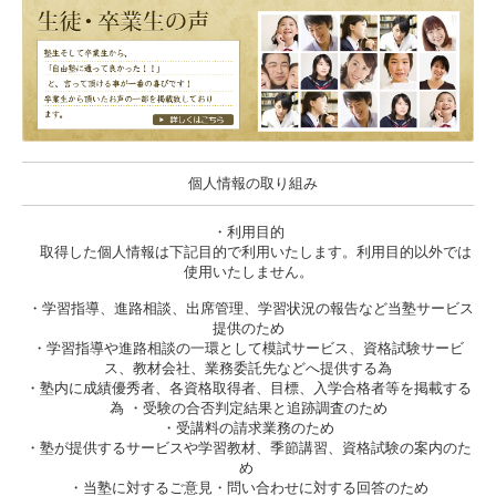
...
20日,24日 自由塾日暮里教室
2021.3.1／
町屋教室の新着情報
【残りわずか】若干の余裕を持たせて募
...
集を締め切る訳とは
2021.3.1／
入谷教室の新着情報日暮
里教室の新着情報
小学生英語・英検対策コース～体験会の
...
ご案内
個人情報の取り組み
・利用目的
取得した個人情報は下記目的で利用いたします。利用目的以外では
使用いたしません。
・学習指導、進路相談、出席管理、学習状況の報告など当塾サービス
提供のため
・学習指導や進路相談の一環として模試サービス、資格試験サービ
ス、教材会社、業務委託先などへ提供する為
・塾内に成績優秀者、各資格取得者、目標、入学合格者等を掲載する
為 ・受験の合否判定結果と追跡調査のため
・受講料の請求業務のため
・塾が提供するサービスや学習教材、季節講習、資格試験の案内のた
め
・当塾に対するご意見・問い合わせに対する回答のため