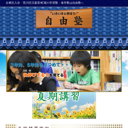
台東区入谷・荒川区日暮里/町屋の学習塾・進学塾は自由塾へ