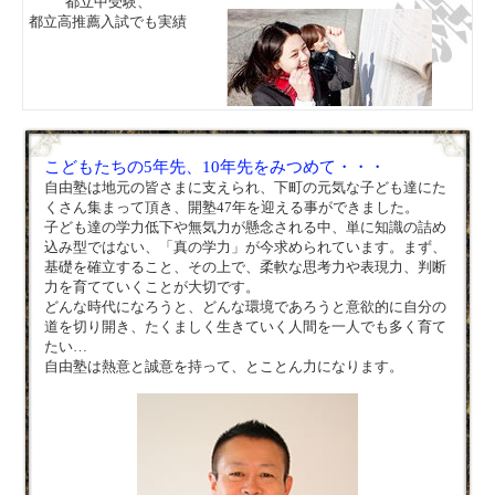
都立中受験、
都立高推薦入試でも実績
こどもたちの5年先、10年先をみつめて・・・
自由塾は地元の皆さまに支えられ、下町の元気な子ども達にた
くさん集まって頂き、開塾47年を迎える事ができました。
子ども達の学力低下や無気力が懸念される中、単に知識の詰め
込み型ではない、「真の学力」が今求められています。まず、
基礎を確立すること、その上で、柔軟な思考力や表現力、判断
力を育てていくことが大切です。
どんな時代になろうと、どんな環境であろうと意欲的に自分の
道を切り開き、たくましく生きていく人間を一人でも多く育て
たい…
自由塾は熱意と誠意を持って、とことん力になります。