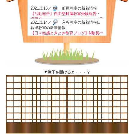
2021.3.15／
町屋教室の新着情報
【活動報告】自由塾町屋教室受験報告・
...
説明会
2021.3.14／
入谷教室の新着情報日
暮里教室の新着情報
【日々雑感ときどき教育ブログ】N塾長の
...
コーヒーブレイク スタート！
2021.3.8／
町屋教室の新着情報
【下町塾長会議】冠ラジオ番組初収録！
...
2021.3.5／
入谷教室の新着情報日暮
里教室の新着情報
ロボットプログラミング教室体験会～熱
...
中しながら論理的思考力を育む
障子を開けると・・・？
2021.3.5／
日暮里教室の新着情報
【緊急告知】速読解・思考力講座体験会
...
3/20(土)追加開催
2021.3.5／
入谷教室の新着情報日暮
里教室の新着情報
速読解・思考力講座 体験会のご案内
...
2021.3.2／
入谷教室の新着情報日暮
里教室の新着情報
春期講習で、現学年の復習＆新学年の予
...
習
2021.3.2／
日暮里教室の新着情報
速読解・思考力講座体験会レポート 2月