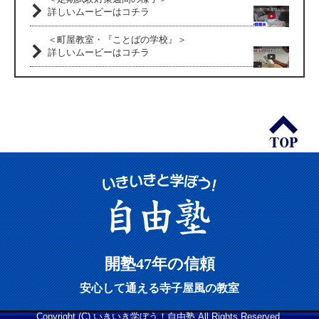
詳しいムービーはコチラ
＜町屋教室・『ことばの学校』＞
詳しいムービーはコチラ
開塾47年の信頼
安心して通える寺子屋風の教室
Copyright (C) いきいき学ぼう！自由塾 All Rights Reserved.