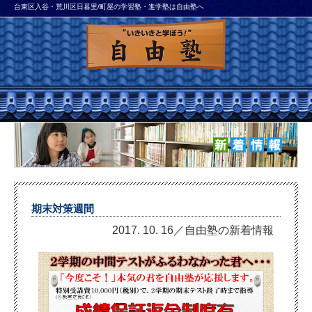
台東区入谷・荒川区日暮里/町屋の学習塾・進学塾は自由塾へ
期末対策週間
2017. 10. 16／自由塾の新着情報