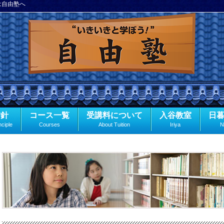
は自由塾へ
方針
コース一覧
受講料について
入谷教室
日
nciple
Courses
About Tuition
Iriya
N