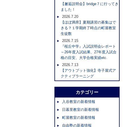
【邂逅説明会】bridge７に行ってき
ました！
2026.7.20
【ほぼ満席】夏期講習の募集はで
きる？１学期終了時点の町屋教室
生徒数
2026.7.15
『桜丘中学』入試説明会レポート
～26年度入試結果、27年度入試合
格の目安、大学合格実績etc.
2026.7.13
【アウトプット強化】寺子屋式ア
クティブラーニング
カテゴリー
入谷教室の新着情報
日暮里教室の新着情報
町屋教室の新着情報
自由塾の新着情報