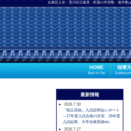
台東区入谷・荒川区日暮里・町屋の学習塾・進学塾
HOME
指導
Back to Top
Guiding pri
最新情報
2026.7.30
『桜丘高校』入試説明会レポート
～27年度入試合格の目安、26年度
入試結果、大学合格実績etc.
2026.7.27