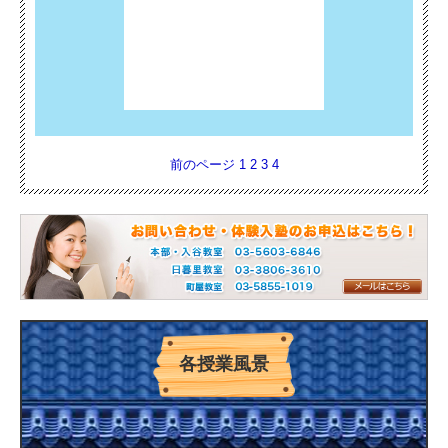
前のページ
1
2
3
4
各授業風景