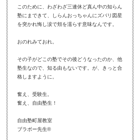
このために、わざわざ三連休ど真ん中の知らん
塾にまできて、しらんおっちゃんにズバリ図星
を突かれ悔し涙で頬を濡らす意味なんです。
おのれみておれ。
その子がどこの塾でその後どうなったのか、他
塾生なので、知る由もないです。が、きっと合
格しますように。
奮え、受験生。
奮え、自由塾生！
自由塾町屋教室
ブラボー先生®