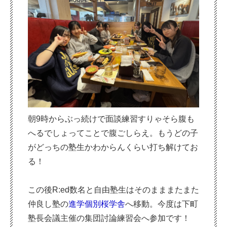
朝9時からぶっ続けで面談練習すりゃそら腹も
へるでしょってことで腹ごしらえ。もうどの子
がどっちの塾生かわからんくらい打ち解けてお
る！
この後R:ed数名と自由塾生はそのまままたまた
仲良し塾の
進学個別桜学舎
へ移動。今度は下町
塾長会議主催の集団討論練習会へ参加です！