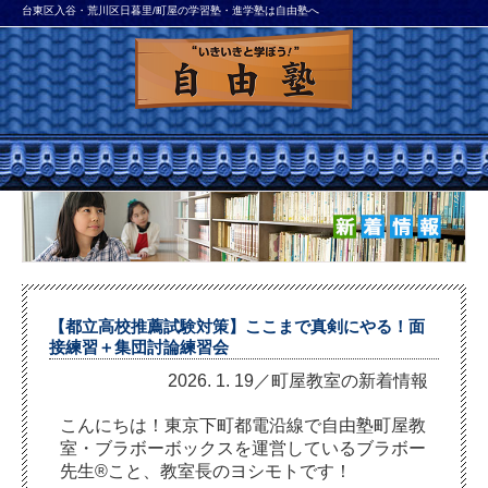
台東区入谷・荒川区日暮里/町屋の学習塾・進学塾は自由塾へ
【都立高校推薦試験対策】ここまで真剣にやる！面
接練習＋集団討論練習会
2026. 1. 19／町屋教室の新着情報
こんにちは！東京下町都電沿線で自由塾町屋教
室・ブラボーボックスを運営しているブラボー
先生®こと、教室長のヨシモトです！