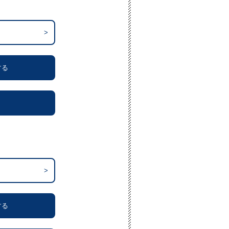
>
する
>
する