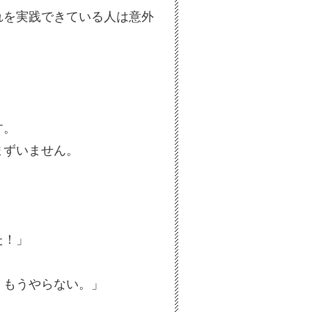
れを実践できている人は意外
す。
まずいません。
た！」
。もうやらない。」