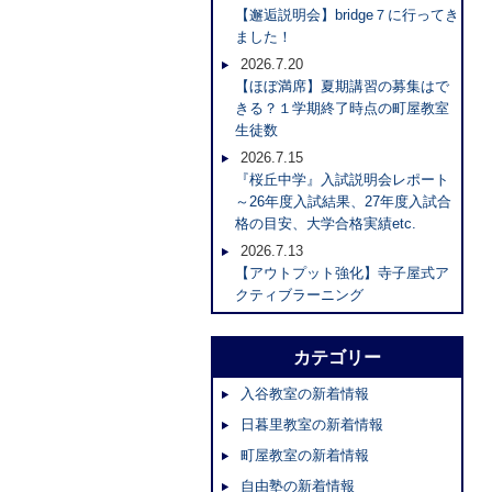
【邂逅説明会】bridge７に行ってき
ました！
2026.7.20
【ほぼ満席】夏期講習の募集はで
きる？１学期終了時点の町屋教室
生徒数
2026.7.15
『桜丘中学』入試説明会レポート
～26年度入試結果、27年度入試合
格の目安、大学合格実績etc.
2026.7.13
【アウトプット強化】寺子屋式ア
クティブラーニング
カテゴリー
入谷教室の新着情報
日暮里教室の新着情報
町屋教室の新着情報
自由塾の新着情報