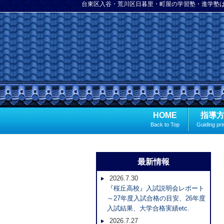
台東区入谷・荒川区日暮里・町屋の学習塾・進学塾
HOME
指導
Back to Top
Guiding pri
最新情報
2026.7.30
『桜丘高校』入試説明会レポート
～27年度入試合格の目安、26年度
入試結果、大学合格実績etc.
2026.7.27