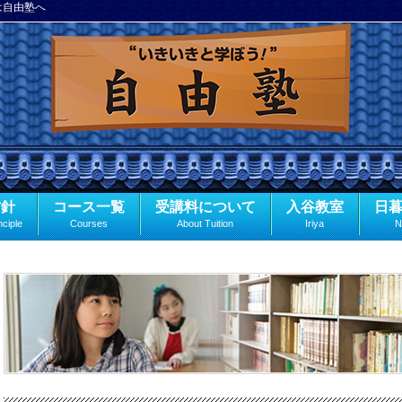
は自由塾へ
方針
コース一覧
受講料について
入谷教室
日
nciple
Courses
About Tuition
Iriya
N