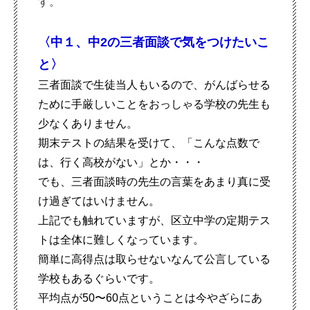
す。
〈中１、中2の三者面談で気をつけたいこ
と〉
三者面談で生徒当
人もいるので、がんばらせる
ために手厳しいことをおっしゃる学校の
先生も
少なくありません。
期末テストの結果を受けて
、「こんな点数で
は、行く高校がな
い」とか・
・・
でも、三者面談時の先生の言葉をあまり真に受
け過ぎてはいけません。
上記でも触れていますが、区立中学の定期テス
トは全体に難しくなっています。
簡単に高得点は取らせないなんて公言している
学校もあるぐらいです。
平均点が50〜60点ということは今やざらにあ