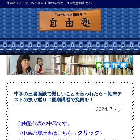
台東区入谷・荒川区日暮里/町屋の学習塾・進学塾は自由塾へ
中学の三者面談で厳しいことを言われたら～期末テ
ストの振り返り⇒夏期講習で挽回を！
2024. 7. 4／
自由塾代表の中島です。
クリック
（中島の履歴書はこちら→
）