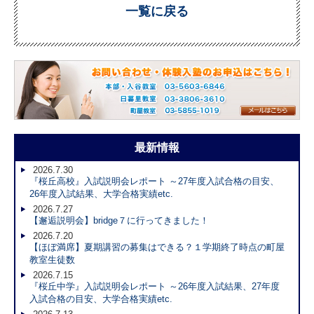
一覧に戻る
最新情報
2026.7.30
『桜丘高校』入試説明会レポート ～27年度入試合格の目安、
26年度入試結果、大学合格実績etc.
2026.7.27
【邂逅説明会】bridge７に行ってきました！
2026.7.20
【ほぼ満席】夏期講習の募集はできる？１学期終了時点の町屋
教室生徒数
2026.7.15
『桜丘中学』入試説明会レポート ～26年度入試結果、27年度
入試合格の目安、大学合格実績etc.