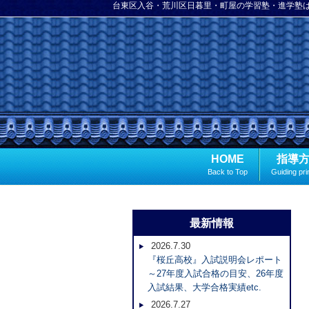
台東区入谷・荒川区日暮里・町屋の学習塾・進学塾
HOME
指導
Back to Top
Guiding pri
最新情報
2026.7.30
『桜丘高校』入試説明会レポート
～27年度入試合格の目安、26年度
入試結果、大学合格実績etc.
2026.7.27