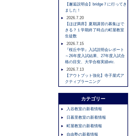
【邂逅説明会】bridge７に行ってき
ました！
2026.7.20
【ほぼ満席】夏期講習の募集はで
きる？１学期終了時点の町屋教室
生徒数
2026.7.15
『桜丘中学』入試説明会レポート
～26年度入試結果、27年度入試合
格の目安、大学合格実績etc.
2026.7.13
【アウトプット強化】寺子屋式ア
クティブラーニング
カテゴリー
入谷教室の新着情報
日暮里教室の新着情報
町屋教室の新着情報
自由塾の新着情報