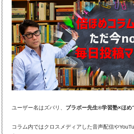
ユーザー名はズバリ、
ブラボー先生®学習塾×ほめ
コラム内ではクロスメディアした音声配信やYouT