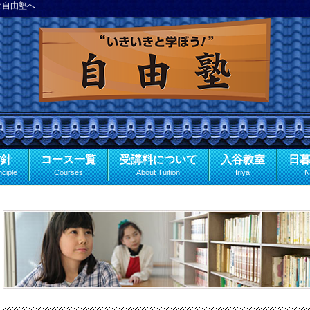
は自由塾へ
方針
コース一覧
受講料について
入谷教室
日
nciple
Courses
About Tuition
Iriya
N